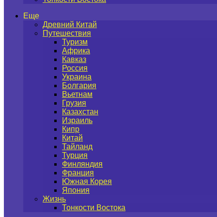
Еще
Древний Китай
Путешествия
Туризм
Африка
Кавказ
Россия
Украина
Болгария
Вьетнам
Грузия
Казахстан
Израиль
Кипр
Китай
Тайланд
Турция
Финляндия
Франция
Южная Корея
Япония
Жизнь
Тонкости Востока