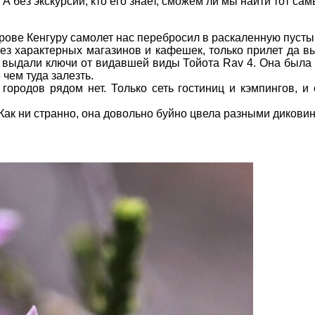
А без экскурсии, кто его знает, сможем ли мы найти тот самы
рове Кенгуру самолет нас перебросил в раскаленную пусты
ез характерных магазинов и кафешек, только прилет да в
 выдали ключи от видавшей виды Тойота Rav 4. Она была ч
чем туда залезть.
х городов рядом нет. Только сеть гостиниц и кэмпингов,
Как ни странно, она довольно буйно цвела разными дикови