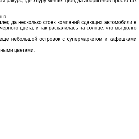
й ракурс, где Улуру меняет цвет, да аборигенов просто так
ню.
ылет, да несколько стоек компаний сдающих автомобили в
ерного цвета, и так раскалилась на солнце, что мы долго
 и еще небольшой островок с супермаркетом и кафешками
нными цветами.