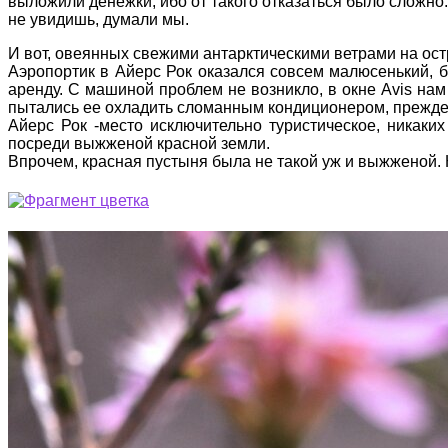
выложили денежки, ибо от такого отказаться было сложно. 
не увидишь, думали мы.
И вот, овеянных свежими антарктическими ветрами на ост
Аэропортик в Айерс Рок оказался совсем малюсенький, б
аренду. С машиной проблем не возникло, в окне Avis нам
пытались ее охладить сломанным кондиционером, прежде 
Айерс Рок -место исключительно туристическое, никаки
посреди выжженой красной земли.
Впрочем, красная пустыня была не такой уж и выжженой. 