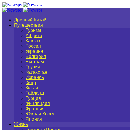
Древний Китай
Путешествия
Туризм
Африка
Кавказ
Россия
Украина
Болгария
Вьетнам
Грузия
Казахстан
Израиль
Кипр
Китай
Тайланд
Турция
Финляндия
Франция
Южная Корея
Япония
Жизнь
Тонкости Востока