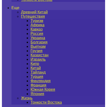
Еще
Древний Китай
Путешествия
Туризм
Африка
Кавказ
Россия
Украина
Болгария
Вьетнам
Грузия
Казахстан
Израиль
Кипр
Китай
Тайланд
Турция
Финляндия
Франция
Южная Корея
Япония
Жизнь
Тонкости Востока