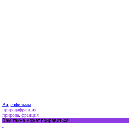
Видеофильмы
природа
франция
природа
,
франция
Вам также может понравиться