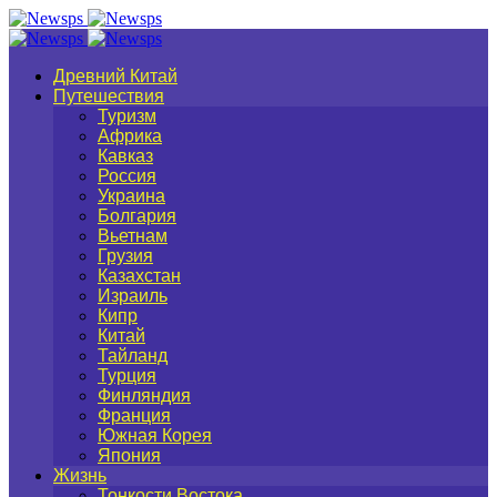
Древний Китай
Путешествия
Туризм
Африка
Кавказ
Россия
Украина
Болгария
Вьетнам
Грузия
Казахстан
Израиль
Кипр
Китай
Тайланд
Турция
Финляндия
Франция
Южная Корея
Япония
Жизнь
Тонкости Востока