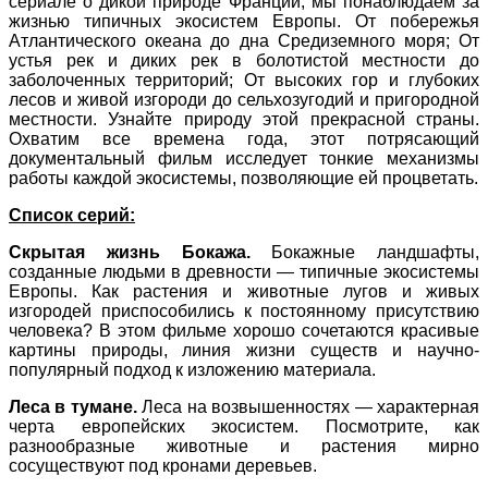
сериале о дикой природе Франции, мы понаблюдаем за
жизнью типичных экосистем Европы. От побережья
Атлантического океана до дна Средиземного моря; От
устья рек и диких рек в болотистой местности до
заболоченных территорий; От высоких гор и глубоких
лесов и живой изгороди до сельхозугодий и пригородной
местности. Узнайте природу этой прекрасной страны.
Охватим все времена года, этот потрясающий
документальный фильм исследует тонкие механизмы
работы каждой экосистемы, позволяющие ей процветать.
Список серий:
Скрытая жизнь Бокажа.
Бокажные ландшафты,
созданные людьми в древности — типичные экосистемы
Европы. Как растения и животные лугов и живых
изгородей приспособились к постоянному присутствию
человека? В этом фильме хорошо сочетаются красивые
картины природы, линия жизни существ и научно-
популярный подход к изложению материала.
Леса в тумане
.
Леса на возвышенностях — характерная
черта европейских экосистем. Посмотрите, как
разнообразные животные и растения мирно
сосуществуют под кронами деревьев.