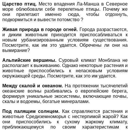
Царство птиц.
Место впадения Ла-Манша в Северное
море облюбовали себе перелетные птицы. Почему же
они прилетают именно сюда, чтобы отдохнуть,
подкормиться и вывести потомство ?
Живая природа в городе огней
.
Города разрастаются,
и диким животным приходится приспосабливаться к
новым урбанизированным условиям существования.
Посмотрите, как им это удается. Обречены ли они на
вымирание?
Альпийские вершины.
Суровый климат Монблана не
располагает к выживанию. Однако некоторые растения и
животные приспособились к неласковым условиям
окружающей среды. Посмотрите, как это им удается.
Между скалой и океаном.
На протяжении тысячелетий
океанские волны разбивались о европейские берега,
формируя уникальные экосистемы, включающие почвы,
скалы и водоемы, богатые минералами.
Под палящим солнцем.
Как справляются растения и
животные Средиземноморья с нестерпимой жарой? Как
они приспособились к сухому жаркому климату,
приближающемуся по своим характеристикам к