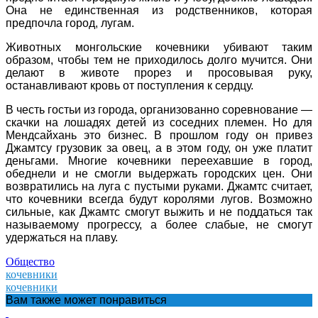
Она не единственная из родственников, которая
предпочла город, лугам.
Животных монгольские кочевники убивают таким
образом, чтобы тем не приходилось долго мучится. Они
делают в животе прорез и просовывая руку,
останавливают кровь от поступления к сердцу.
В честь гостьи из города, организованно соревнование —
скачки на лошадях детей из соседних племен. Но для
Мендсайхань это бизнес. В прошлом году он привез
Джамтсу грузовик за овец, а в этом году, он уже платит
деньгами. Многие кочевники переехавшие в город,
обеднели и не смогли выдержать городских цен. Они
возвратились на луга с пустыми руками. Джамтс считает,
что кочевники всегда будут королями лугов. Возможно
сильные, как Джамтс смогут выжить и не поддаться так
называемому прогрессу, а более слабые, не смогут
удержаться на плаву.
Общество
кочевники
кочевники
Вам также может понравиться