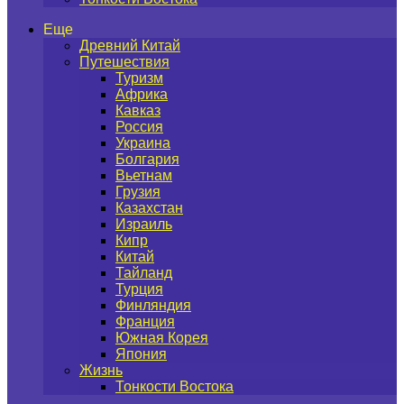
Еще
Древний Китай
Путешествия
Туризм
Африка
Кавказ
Россия
Украина
Болгария
Вьетнам
Грузия
Казахстан
Израиль
Кипр
Китай
Тайланд
Турция
Финляндия
Франция
Южная Корея
Япония
Жизнь
Тонкости Востока