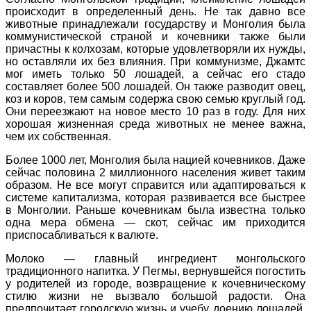
происходит в определенный день. Не так давно все
животные принадлежали государству и Монголия была
коммунистической страной и кочевники также были
причастны к колхозам, которые удовлетворяли их нужды,
но оставляли их без влияния. При коммунизме, Джамтс
мог иметь только 50 лошадей, а сейчас его стадо
составляет более 500 лошадей. Он также разводит овец,
коз и коров, тем самым содержа свою семью круглый год.
Они переезжают на новое место 10 раз в году. Для них
хорошая жизненная среда животных не менее важна,
чем их собственная.
Более 1000 лет, Монголия была нацией кочевников. Даже
сейчас половина 2 миллионного населения живет таким
образом. Не все могут справится или адаптироваться к
системе капитализма, которая развивается все быстрее
в Монголии. Раньше кочевникам была известна только
одна мера обмена — скот, сейчас им приходится
приспосабливаться к валюте.
Молоко — главный ингредиент монгольского
традиционного напитка. У Пегмы, вернувшейся погостить
у родителей из городе, возвращение к кочевническому
стилю жизни не вызвало большой радости. Она
предпочитает городскую жизнь и учебу, доению лошадей.