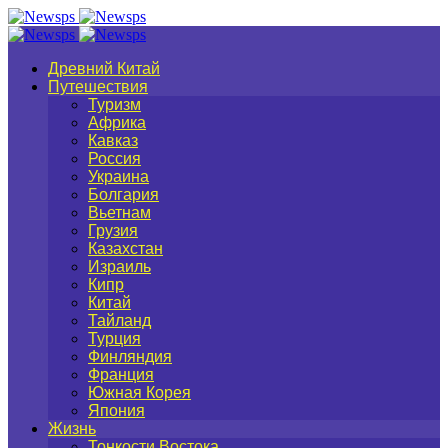
Древний Китай
Путешествия
Туризм
Африка
Кавказ
Россия
Украина
Болгария
Вьетнам
Грузия
Казахстан
Израиль
Кипр
Китай
Тайланд
Турция
Финляндия
Франция
Южная Корея
Япония
Жизнь
Тонкости Востока