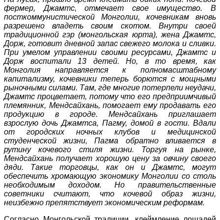
фермер, Джамтс, отмечает свое имущество. В
посткоммунистической Монголии, кочевникам вновь
разрешено владеть своим скотом. Внутри своей
традиционной гэр (монгольская юрта), жена Джамтс,
Дорж, готовит дневной запас свежего молока и сливки.
При умелом управлении своими ресурсами, Джамтс и
Дорж воспитали 13 детей. Но, в то время, как
Монголия направляется к полномасштабному
капитализму, кочевники теперь борются с мощными
рыночными силами. Там, где многие потерпели неудачи,
Джамтс процветает, потому что его предприимчивый
племянник, Мендсайхань, помогает ему продавать его
продукцию в городе. Мендсайхань приглашает
взрослую дочь Джамтса, Пагму, домой в гости. Вдали
от городских ночных клубов и медицинской
студенческой жизни, Пагма обратно вливается в
рутину кочевого стиля жизни. Торгуя на рынке,
Мендсайхань получает хорошую цену за овчину своего
дяди. Такие торговцы, как он и Джамтс, могут
обеспечить хромающую экономику Монголии со столь
необходимым доходом. Но правительственные
советники считают, что кочевой образ жизни,
неизбежно препятствует экономическим реформам.
Согласно Монгольской традиции, клеймление лошадей