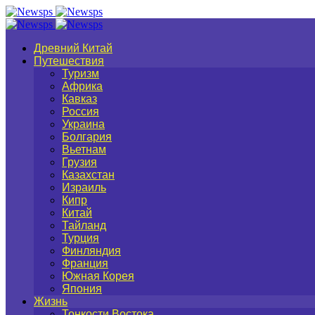
Древний Китай
Путешествия
Туризм
Африка
Кавказ
Россия
Украина
Болгария
Вьетнам
Грузия
Казахстан
Израиль
Кипр
Китай
Тайланд
Турция
Финляндия
Франция
Южная Корея
Япония
Жизнь
Тонкости Востока