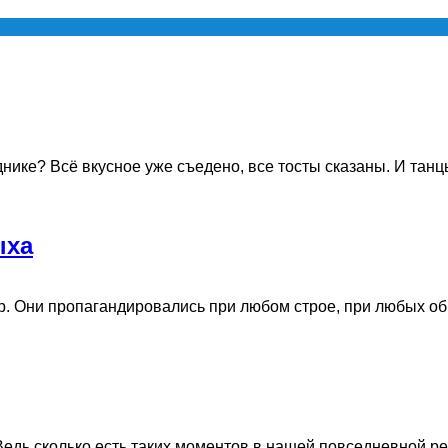
ике? Всё вкусное уже съедено, все тосты сказаны. И танцы
ыха
. Они пропагандировались при любом строе, при любых обра
дь сколько есть таких моментов в нашей повседневной реаль