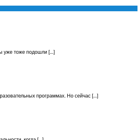
 уже тоже подошли [...]
зовательных программах. Но сейчас [...]
ности, когда [...]