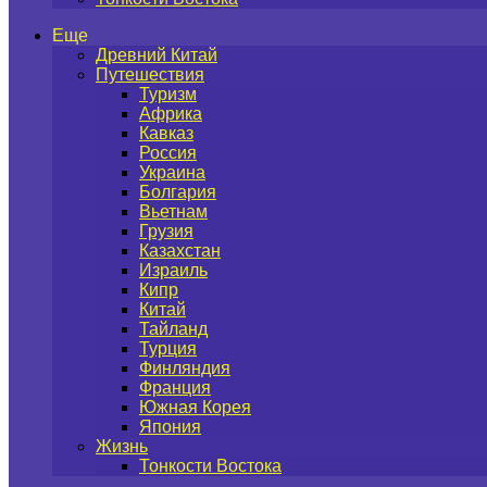
Еще
Древний Китай
Путешествия
Туризм
Африка
Кавказ
Россия
Украина
Болгария
Вьетнам
Грузия
Казахстан
Израиль
Кипр
Китай
Тайланд
Турция
Финляндия
Франция
Южная Корея
Япония
Жизнь
Тонкости Востока