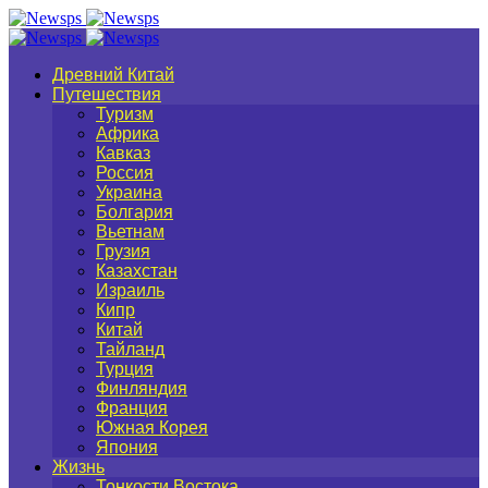
Древний Китай
Путешествия
Туризм
Африка
Кавказ
Россия
Украина
Болгария
Вьетнам
Грузия
Казахстан
Израиль
Кипр
Китай
Тайланд
Турция
Финляндия
Франция
Южная Корея
Япония
Жизнь
Тонкости Востока