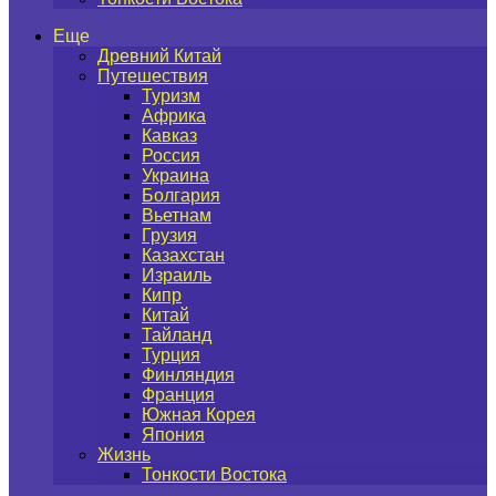
Еще
Древний Китай
Путешествия
Туризм
Африка
Кавказ
Россия
Украина
Болгария
Вьетнам
Грузия
Казахстан
Израиль
Кипр
Китай
Тайланд
Турция
Финляндия
Франция
Южная Корея
Япония
Жизнь
Тонкости Востока