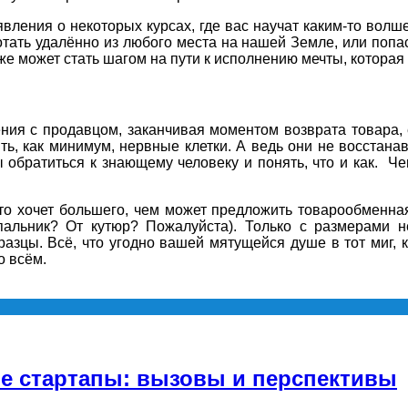
вления о некоторых курсах, где вас научат каким-то вол
отать удалённо из любого места на нашей Земле, или поп
е может стать шагом на пути к исполнению мечты, которая 
ния с продавцом, заканчивая моментом возврата товара, 
рять, как минимум, нервные клетки. А ведь они не восста
обратиться к знающему человеку и понять, что и как. Чем
 кто хочет большего, чем может предложить товарообменн
альник? От кутюр? Пожалуйста). Только с размерами н
зцы. Всё, что угодно вашей мятущейся душе в тот миг, к
о всём.
е стартапы: вызовы и перспективы