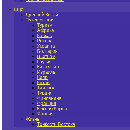
Еще
Древний Китай
Путешествия
Туризм
Африка
Кавказ
Россия
Украина
Болгария
Вьетнам
Грузия
Казахстан
Израиль
Кипр
Китай
Тайланд
Турция
Финляндия
Франция
Южная Корея
Япония
Жизнь
Тонкости Востока