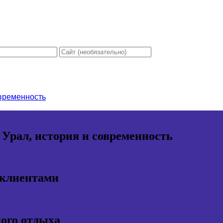
овременность
 Урал, история и современность
 клиентами
ного отдыха