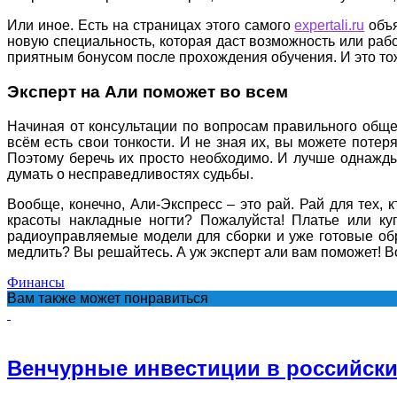
Или иное. Есть на страницах этого самого
expertali.ru
объя
новую специальность, которая даст возможность или раб
приятным бонусом после прохождения обучения. И это тож
Эксперт на Али поможет во всем
Начиная от консультации по вопросам правильного обще
всём есть свои тонкости. И не зная их, вы можете поте
Поэтому беречь их просто необходимо. И лучше однажды 
думать о несправедливостях судьбы.
Вообще, конечно, Али-Экспресс – это рай. Рай для тех,
красоты накладные ногти? Пожалуйста! Платье или куп
радиоуправляемые модели для сборки и уже готовые обра
медлить? Вы решайтесь. А уж эксперт али вам поможет! В
Финансы
Вам также может понравиться
Венчурные инвестиции в российски