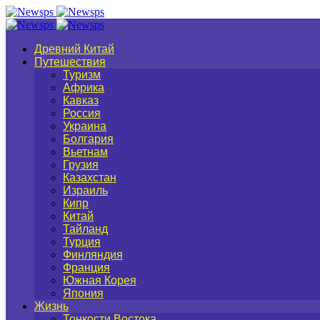
Древний Китай
Путешествия
Туризм
Африка
Кавказ
Россия
Украина
Болгария
Вьетнам
Грузия
Казахстан
Израиль
Кипр
Китай
Тайланд
Турция
Финляндия
Франция
Южная Корея
Япония
Жизнь
Тонкости Востока