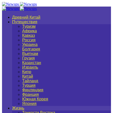
Древний Китай
Путешествия
Туризм
Африка
Кавказ
Россия
Украина
Болгария
Вьетнам
Грузия
Казахстан
Израиль
Кипр
Китай
Тайланд
Турция
Финляндия
Франция
Южная Корея
Япония
Жизнь
Тонкости Востока