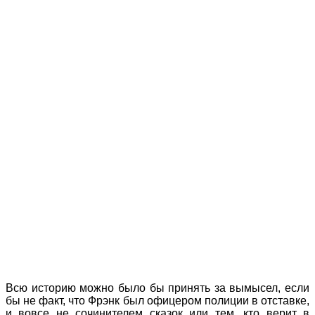
Всю историю можно было бы принять за вымысел, если
бы не факт, что Фрэнк был офицером полиции в отставке,
и вовсе не сочинителем сказок или тем, кто верит в