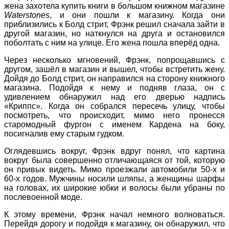
жена захотела купить книги в большом книжном магазине
Waterstones
, и они пошли к магазину. Когда они
приблизились к Болд стрит, Фрэнк решил сначала зайти в
другой магазин, но наткнулся на друга и остановился
поболтать с ним на улице. Его жена пошла вперёд одна.
Через несколько мгновений, Фрэнк, попрощавшись с
другом, зашёл в магазин и вышел, чтобы встретить жену.
Дойдя до Болд стрит, он направился на сторону книжного
магазина. Подойдя к нему и подняв глаза, он с
удивлением обнаружил над его дверью надпись
«Криппс». Когда он собрался пересечь улицу, чтобы
посмотреть, что происходит, мимо него пронесся
старомодный фургон с именем Кардена на боку,
посигналив ему старым гудком.
Оглядевшись вокруг, Фрэнк вдруг понял, что картина
вокруг была совершенно отличающаяся от той, которую
он привык видеть. Мимо проезжали автомобили 50-х и
60-х годов. Мужчины носили шляпы, а женщины шарфы
на головах, их широкие юбки и волосы были убраны по
послевоенной моде.
К этому времени, Фрэнк начал немного волноваться.
Перейдя дорогу и подойдя к магазину, он обнаружил, что