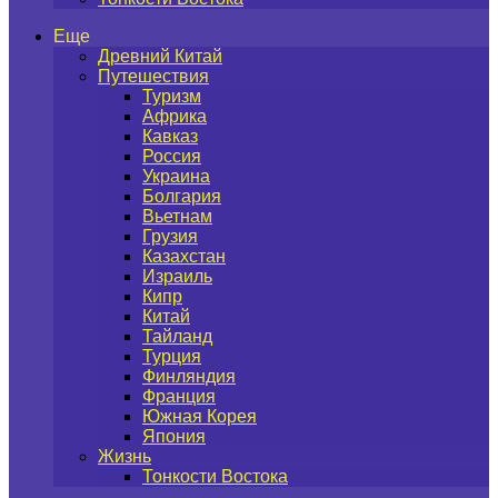
Еще
Древний Китай
Путешествия
Туризм
Африка
Кавказ
Россия
Украина
Болгария
Вьетнам
Грузия
Казахстан
Израиль
Кипр
Китай
Тайланд
Турция
Финляндия
Франция
Южная Корея
Япония
Жизнь
Тонкости Востока