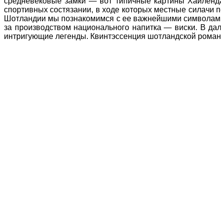
средневековые замки — вот типичные картины Хайленда
спортивных состязании, в ходе которых местные силачи п
Шотландии мы познакомимся с ее важнейшими символами: 
за производством национального напитка — виски. В да
интригующие легенды. Квинтэссенция шотландской роман