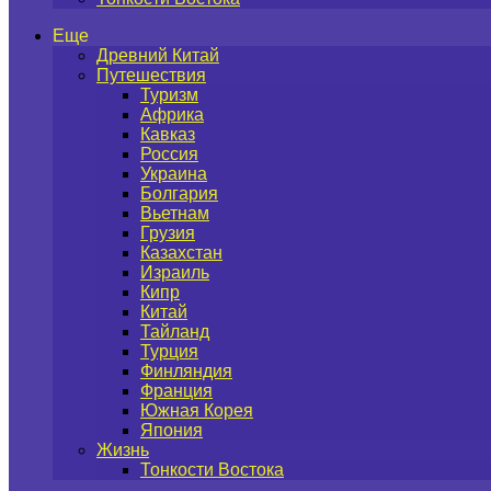
Еще
Древний Китай
Путешествия
Туризм
Африка
Кавказ
Россия
Украина
Болгария
Вьетнам
Грузия
Казахстан
Израиль
Кипр
Китай
Тайланд
Турция
Финляндия
Франция
Южная Корея
Япония
Жизнь
Тонкости Востока