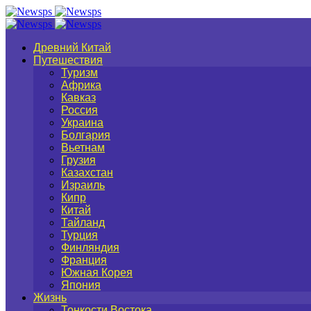
Древний Китай
Путешествия
Туризм
Африка
Кавказ
Россия
Украина
Болгария
Вьетнам
Грузия
Казахстан
Израиль
Кипр
Китай
Тайланд
Турция
Финляндия
Франция
Южная Корея
Япония
Жизнь
Тонкости Востока