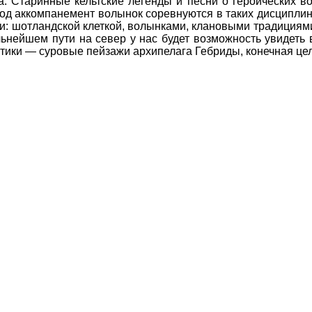
. Старинные кельтские легенды и песни о героических
од аккомпанемент волынок соревнуются в таких дисциплина
шотландской клеткой, волынками, клановыми традициями 
льнейшем пути на север у нас будет возможность увидеть
тики — суровые пейзажи архипелага Гебриды, конечная це