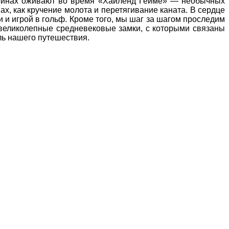
 воинах оживают во время «Хайленд Гейме» — необычных
х, как кручение молота и перетягивание каната. В сердце
и игрой в гольф. Кроме того, мы шаг за шагом проследим
 великолепные средневековые замки, с которыми связаны
ль нашего путешествия.