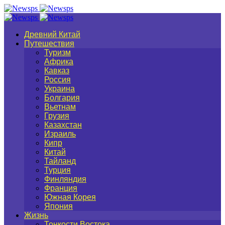
Древний Китай
Путешествия
Туризм
Африка
Кавказ
Россия
Украина
Болгария
Вьетнам
Грузия
Казахстан
Израиль
Кипр
Китай
Тайланд
Турция
Финляндия
Франция
Южная Корея
Япония
Жизнь
Тонкости Востока