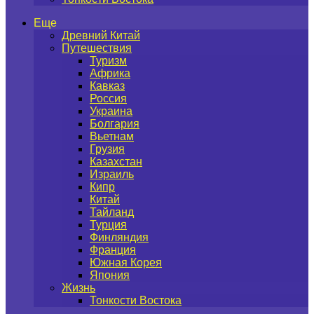
Еще
Древний Китай
Путешествия
Туризм
Африка
Кавказ
Россия
Украина
Болгария
Вьетнам
Грузия
Казахстан
Израиль
Кипр
Китай
Тайланд
Турция
Финляндия
Франция
Южная Корея
Япония
Жизнь
Тонкости Востока