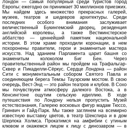
Лондон — самый популярный среди туристов город
Европы: ежегодно он принимает 30 миллионов приезжих.
Мы найдем здесь множество прекрасных галерей,
музеев, театров и шедевров архитектуры. Среди
последних особого внимания заслуживает
величественный Букингемский дворец, резиденция
английской королевы, а также Вестминстерское
аббатство — ценнейший памятник национальной
истории. В этом храме проходили коронации, в нем
похоронены правители, герои и знаменитые мастера
искусств. Над зданием Парламента царит башня со
знаменитым колоколом Биг Бен. Через
правительственный район мы пройдем на Трафальгар-
Сквер и Пикадилли-Сёркус. Сердце Лондона — район
Сити с монументальным собором Святого Павла и
соединяющем берега Темзы Тауэрским мостом. В свою
очередь, Вест-Энд — это район театров и клубов. В Сохо
мы почувствуем атмосферу далекого Востока, а в
Кенсингтоне ощутим сельскую идиллию. В ходе
путешествия по Лондону нельзя пропустить Музей
естествознания, Галерею восковых фигур мадам Тюссо,
Гринвич и Гайд-Парк. Мы также заглянем на всемирно
известную выставку цветов, в театр Шекспира и в дом
Шерлока Холмса. Прокатимся на амфибии с утиным
клювом и окажемся лицом к лицу с динозавром — в