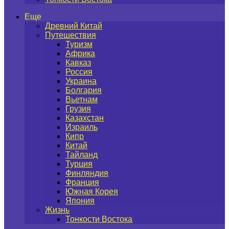
Еще
Древний Китай
Путешествия
Туризм
Африка
Кавказ
Россия
Украина
Болгария
Вьетнам
Грузия
Казахстан
Израиль
Кипр
Китай
Тайланд
Турция
Финляндия
Франция
Южная Корея
Япония
Жизнь
Тонкости Востока