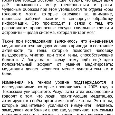
госпитале города Бостона, США говорит, что медитация
даёт возможность мозгу тренироваться и расти.
Чудесным образом при этом утолщаются те отделы коры
головного мозга, которые отвечают за внимание,
процессы рабочей памяти и сенсорную обработку
информации. Это происходит в связи с тем, что
разрастаются кровеносные сосуды, глиальные клетки и
астроциты – целая система, которая питает мозг.
Также при исследовании выяснилось, что ежедневная
медитация в течение двух месяцев приводит в состояние
активности те гены, которые помогают человеку
выздороветь, угнетая при этом гены, способствующие
болезни. И бонусом ко всему этому идёт ещё один
положительный эффект от умения медитировать:
медитация делает человека менее чувствительным к
боли.
Изменения на генном уровне подтверждаются и
исследованиями, которые проводились в 2005 году в
Техасском университете. Результаты этих исследований
говорят о том, что люди, практикующие медитацию,
активируют в своём организме особые гены. Это гены,
которые значительно усиливают иммунитет человека,
замедляют метаболизм в клетках, увеличивая тем самым
продолжительность жизни, а кроме этого увеличивают