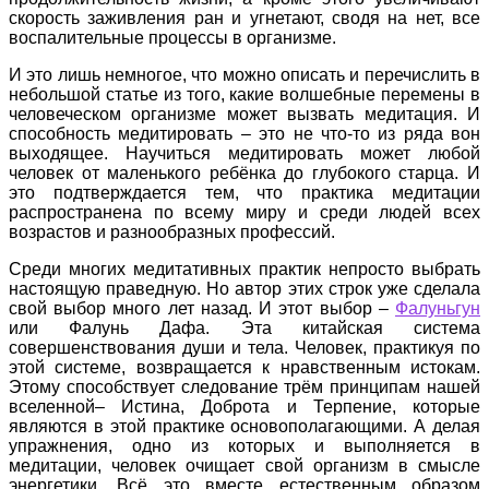
скорость заживления ран и угнетают, сводя на нет, все
воспалительные процессы в организме.
И это лишь немногое, что можно описать и перечислить в
небольшой статье из того, какие волшебные перемены в
человеческом организме может вызвать медитация. И
способность медитировать – это не что-то из ряда вон
выходящее. Научиться медитировать может любой
человек от маленького ребёнка до глубокого старца. И
это подтверждается тем, что практика медитации
распространена по всему миру и среди людей всех
возрастов и разнообразных профессий.
Среди многих медитативных практик непросто выбрать
настоящую праведную. Но автор этих строк уже сделала
свой выбор много лет назад. И этот выбор –
Фалуньгун
или Фалунь Дафа. Эта китайская система
совершенствования души и тела. Человек, практикуя по
этой системе, возвращается к нравственным истокам.
Этому способствует следование трём принципам нашей
вселенной– Истина, Доброта и Терпение, которые
являются в этой практике основополагающими. А делая
упражнения, одно из которых и выполняется в
медитации, человек очищает свой организм в смысле
энергетики. Всё это вместе естественным образом