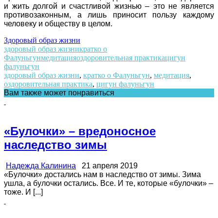
и жить долгой и счастливой жизнью – это не является
противозаконным, а лишь приносит пользу каждому
человеку и обществу в целом.
Здоровый образ жизни
здоровый образ жизни
кратко о
Фалуньгун
медитация
оздоровительная практика
цигун
фалуньгун
здоровый образ жизни
,
кратко о Фалуньгун
,
медитация
,
оздоровительная практика
,
цигун фалуньгун
Вам также может понравиться
«Булочки» – вредоносное
наследство зимы
Надежда Калинина
21 апреля 2019
«Булочки» достались нам в наследство от зимы. Зима
ушла, а булочки остались. Все. И те, которые «булочки» –
тоже. И [...]