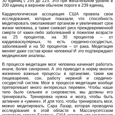
30 единиц с 255 до 225. Это при желательном уровне в
200 единиц и верхнем обычном пороге в 239 единиц.
Кардиологическая ассоциация США провела свои
исследования, которые показали, что способность
медитировать омолаживает организм и увеличивает срок
жизни человека, а также снижает риск преждевременной
смерти от каких-либо заболеваний в пожилом возрасте
на 25 процентов, на 30 процентов – от
кардиоваскулярных, то есть сердечно-сосудистых,
заболеваний и на 50 процентов – от рака. Медитация
меняет даже состав крови человека! И это подтверждают
медицинские анализы.
В процессе медитации мозг человека начинает работать
иначе, более синхронно. А это приводит в норму многие
жизненно важные процессы в организме, такие как
пищеварение, сон, работу нервной и сердечно-
сосудистой систем. Мозг в процессе медитации вообще
претерпевает много интересных перемен. Чтобы наше
тело было сильнее и сноровистее, мы должны его
тренировать. Тренировка нужна и мозгу, чтобы быть
активнее и «умнее». И для того, чтобы тренировать мозг,
можно медитировать. Сара Лазар, которая проводила
исследования в этой области в Массачусетсском