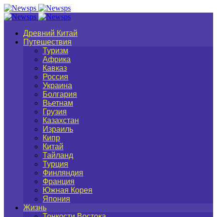
Древний Китай
Путешествия
Туризм
Африка
Кавказ
Россия
Украина
Болгария
Вьетнам
Грузия
Казахстан
Израиль
Кипр
Китай
Тайланд
Турция
Финляндия
Франция
Южная Корея
Япония
Жизнь
Тонкости Востока