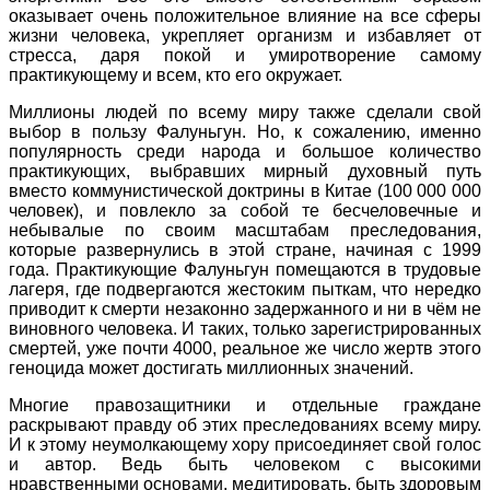
оказывает очень положительное влияние на все сферы
жизни человека, укрепляет организм и избавляет от
стресса, даря покой и умиротворение самому
практикующему и всем, кто его окружает.
Миллионы людей по всему миру также сделали свой
выбор в пользу Фалуньгун. Но, к сожалению, именно
популярность среди народа и большое количество
практикующих, выбравших мирный духовный путь
вместо коммунистической доктрины в Китае (100 000 000
человек), и повлекло за собой те бесчеловечные и
небывалые по своим масштабам преследования,
которые развернулись в этой стране, начиная с 1999
года. Практикующие Фалуньгун помещаются в трудовые
лагеря, где подвергаются жестоким пыткам, что нередко
приводит к смерти незаконно задержанного и ни в чём не
виновного человека. И таких, только зарегистрированных
смертей, уже почти 4000, реальное же число жертв этого
геноцида может достигать миллионных значений.
Многие правозащитники и отдельные граждане
раскрывают правду об этих преследованиях всему миру.
И к этому неумолкающему хору присоединяет свой голос
и автор. Ведь быть человеком с высокими
нравственными основами, медитировать, быть здоровым