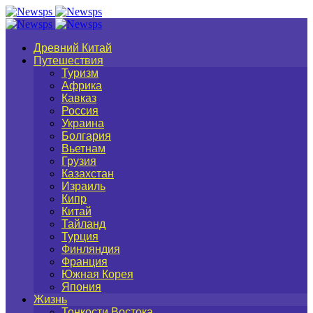
Древний Китай
Путешествия
Туризм
Африка
Кавказ
Россия
Украина
Болгария
Вьетнам
Грузия
Казахстан
Израиль
Кипр
Китай
Тайланд
Турция
Финляндия
Франция
Южная Корея
Япония
Жизнь
Тонкости Востока