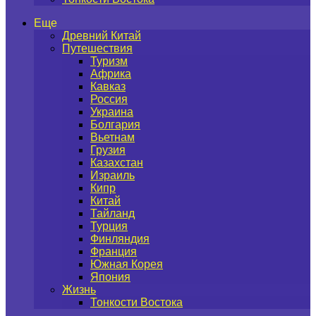
Еще
Древний Китай
Путешествия
Туризм
Африка
Кавказ
Россия
Украина
Болгария
Вьетнам
Грузия
Казахстан
Израиль
Кипр
Китай
Тайланд
Турция
Финляндия
Франция
Южная Корея
Япония
Жизнь
Тонкости Востока