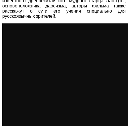
известного древнекитайского мудрого старца Лао-Цзы,
основоположника даосизма, авторы фильма также
расскажут о сути его учения специально для
русскоязычных зрителей.