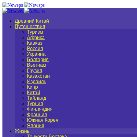
Древний Китай
Путешествия
Туризм
Африка
Кавказ
Россия
Украина
Болгария
Вьетнам
Грузия
Казахстан
Израиль
Кипр
Китай
Тайланд
Турция
Финляндия
Франция
Южная Корея
Япония
Жизнь
Тонкости Востока