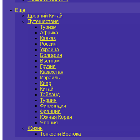
Еще
Древний Китай
Путешествия
Туризм
Африка
Кавказ
Россия
Украина
Болгария
Вьетнам
Грузия
Казахстан
Израиль
Кипр
Китай
Тайланд
Турция
Финляндия
Франция
Южная Корея
Япония
Жизнь
Тонкости Востока