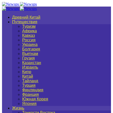
Древний Китай
Путешествия
Туризм
Африка
Кавказ
Россия
Украина
Болгария
Вьетнам
Грузия
Казахстан
Израиль
Кипр
Китай
Тайланд
Турция
Финляндия
Франция
Южная Корея
Япония
Жизнь
Тонкости Востока