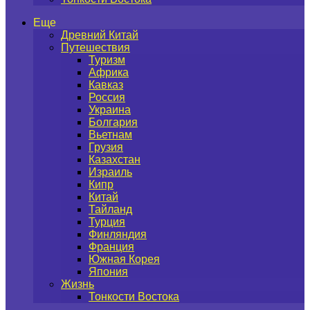
Еще
Древний Китай
Путешествия
Туризм
Африка
Кавказ
Россия
Украина
Болгария
Вьетнам
Грузия
Казахстан
Израиль
Кипр
Китай
Тайланд
Турция
Финляндия
Франция
Южная Корея
Япония
Жизнь
Тонкости Востока