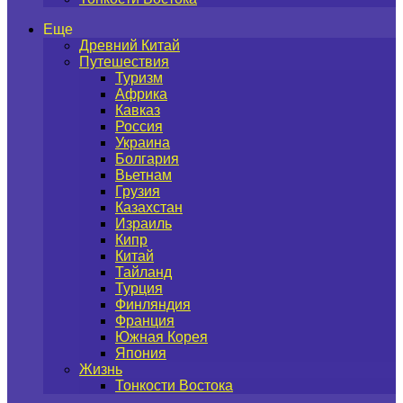
Еще
Древний Китай
Путешествия
Туризм
Африка
Кавказ
Россия
Украина
Болгария
Вьетнам
Грузия
Казахстан
Израиль
Кипр
Китай
Тайланд
Турция
Финляндия
Франция
Южная Корея
Япония
Жизнь
Тонкости Востока