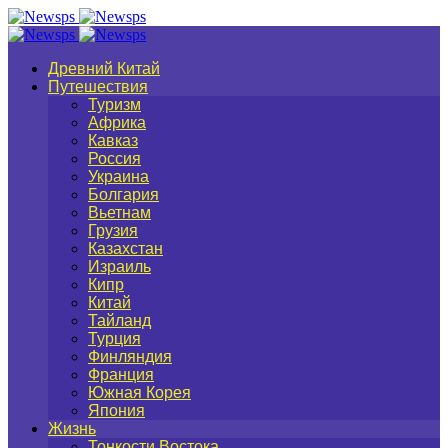
Древний Китай
Путешествия
Туризм
Африка
Кавказ
Россия
Украина
Болгария
Вьетнам
Грузия
Казахстан
Израиль
Кипр
Китай
Тайланд
Турция
Финляндия
Франция
Южная Корея
Япония
Жизнь
Тонкости Востока