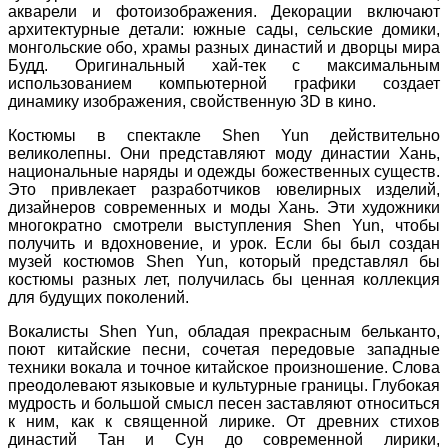
акварели и фотоизображения. Декорации включают
архитектурные детали: южные сады, сельские домики,
монгольские обо, храмы разных династий и дворцы мира
Будд. Оригинальный хай-тек с максимальным
использованием компьютерной графики создает
динамику изображения, свойственную 3D в кино.
Костюмы в спектакле Shen Yun действительно
великолепны. Они представляют моду династии Хань,
национальные наряды и одежды божественных существ.
Это привлекает разработчиков ювелирных изделий,
дизайнеров современных и моды Хань. Эти художники
многократно смотрели выступления Shen Yun, чтобы
получить и вдохновение, и урок. Если бы был создан
музей костюмов Shen Yun, который представлял бы
костюмы разных лет, получилась бы ценная коллекция
для будущих поколений.
Вокалисты Shen Yun, обладая прекрасным бельканто,
поют китайские песни, сочетая передовые западные
техники вокала и точное китайское произношение. Слова
преодолевают языковые и культурные границы. Глубокая
мудрость и большой смысл песен заставляют относиться
к ним, как к священной лирике. От древних стихов
династий Тан и Сун до современной лирики,