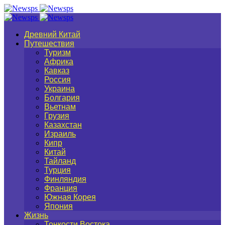
Древний Китай
Путешествия
Туризм
Африка
Кавказ
Россия
Украина
Болгария
Вьетнам
Грузия
Казахстан
Израиль
Кипр
Китай
Тайланд
Турция
Финляндия
Франция
Южная Корея
Япония
Жизнь
Тонкости Востока