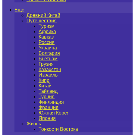
Еще
Древний Китай
Путешествия
Туризм
Африка
Кавказ
Россия
Украина
Болгария
Вьетнам
Грузия
Казахстан
Израиль
Кипр
Китай
Тайланд
Турция
Финляндия
Франция
Южная Корея
Япония
Жизнь
Тонкости Востока