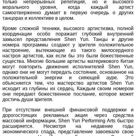
только непрерывных репетиций, но и высокого
морального уровня, когда каждый артист
самоотверженно думает в первую очередь о других
танцорах и коллективе в целом.
Кроме сложной техники, высокого артистизма, полной
координации особо поражает глубокий внутренний
замысел представления Shen Yun. Танцы и другие
номера программы создают у зрителя положительное
настроение, вытекающие из такого милосердного
настроя артистов, как если бы это были божественные
существа. Многие большие артисты материкового Китая
могут повторить движения исполнителей Shen Yun,
однако они не могут передать состояние, основанное на
положительной энергии и сияющей ауре. Это
объясняется тем, что мастерство артистов Shen Yun
исходит из глубины их сердец. Каждым своим номером
они передают божественное послание, которое может
достичь души зрителя.
При отсутствии внешней финансовой поддержки и
дорогостоящих рекламных акция через средства
массовой информации, Shen Yun Performing Arts быстро
расширяется. Несмотря на недавние годы
экономического спада, представление завоевало свою