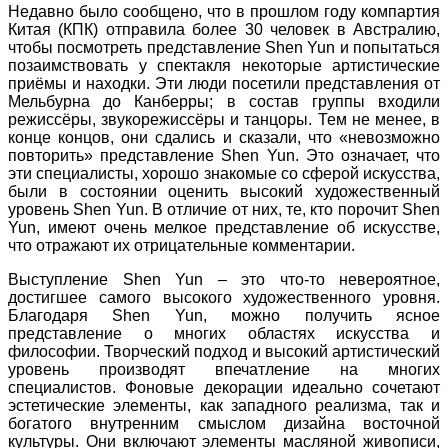
Недавно было сообщено, что в прошлом году компартия
Китая (КПК) отправила более 30 человек в Австралию,
чтобы посмотреть представление Shen Yun и попытаться
позаимствовать у спектакля некоторые артистические
приёмы и находки. Эти люди посетили представления от
Мельбурна до Канберры; в состав группы входили
режиссёры, звукорежиссёры и танцоры. Тем не менее, в
конце концов, они сдались и сказали, что «невозможно
повторить» представление Shen Yun. Это означает, что
эти специалисты, хорошо знакомые со сферой искусства,
были в состоянии оценить высокий художественный
уровень Shen Yun. В отличие от них, те, кто порочит Shen
Yun, имеют очень мелкое представление об искусстве,
что отражают их отрицательные комментарии.
Выступление Shen Yun – это что-то невероятное,
достигшее самого высокого художественного уровня.
Благодаря Shen Yun, можно получить ясное
представление о многих областях искусства и
философии. Творческий подход и высокий артистический
уровень производят впечатление на многих
специалистов. Фоновые декорации идеально сочетают
эстетические элементы, как западного реализма, так и
богатого внутренним смыслом дизайна восточной
культуры. Они включают элементы масляной живописи,