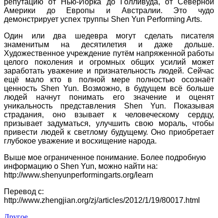
репутацию от Нью-Йорка до Голливуда, от Северной
Америки до Европы и Австралии. Это чудо
демонстрирует успех труппы Shen Yun Performing Arts.
Один или два шедевра могут сделать писателя
знаменитым на десятилетия и даже дольше.
Художественное учреждение путём напряженной работы
целого поколения и огромных общих усилий может
заработать уважение и признательность людей. Сейчас
ещё мало кто в полной мере полностью осознаёт
ценность Shen Yun. Возможно, в будущем всё больше
людей начнут понимать его значение и оценят
уникальность представления Shen Yun. Показывая
страдания, оно взывает к человеческому сердцу,
призывает задуматься, улучшить свою мораль, чтобы
привести людей к светлому будущему. Оно приобретает
глубокое уважение и восхищение народа.
Выше мое ограниченное понимание. Более подробную
информацию о Shen Yun, можно найти на:
http://www.shenyunperformingarts.org/learn
Перевод с:
http://www.zhengjian.org/zj/articles/2012/1/19/80017.html
Другое