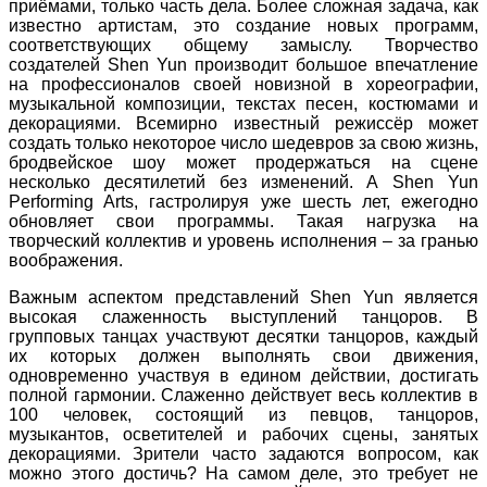
приёмами, только часть дела. Более сложная задача, как
известно артистам, это создание новых программ,
соответствующих общему замыслу. Творчество
создателей Shen Yun производит большое впечатление
на профессионалов своей новизной в хореографии,
музыкальной композиции, текстах песен, костюмами и
декорациями. Всемирно известный режиссёр может
создать только некоторое число шедевров за свою жизнь,
бродвейское шоу может продержаться на сцене
несколько десятилетий без изменений. А Shen Yun
Performing Arts, гастролируя уже шесть лет, ежегодно
обновляет свои программы. Такая нагрузка на
творческий коллектив и уровень исполнения – за гранью
воображения.
Важным аспектом представлений Shen Yun является
высокая слаженность выступлений танцоров. В
групповых танцах участвуют десятки танцоров, каждый
их которых должен выполнять свои движения,
одновременно участвуя в едином действии, достигать
полной гармонии. Слаженно действует весь коллектив в
100 человек, состоящий из певцов, танцоров,
музыкантов, осветителей и рабочих сцены, занятых
декорациями. Зрители часто задаются вопросом, как
можно этого достичь? На самом деле, это требует не