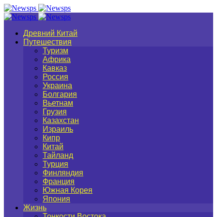
Древний Китай
Путешествия
Туризм
Африка
Кавказ
Россия
Украина
Болгария
Вьетнам
Грузия
Казахстан
Израиль
Кипр
Китай
Тайланд
Турция
Финляндия
Франция
Южная Корея
Япония
Жизнь
Тонкости Востока