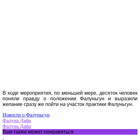
В ходе мероприятия, по меньшей мере, десяток человек
поняли правду о положении Фалуньгун и выразили
желание сразу же пойти на участок практики Фалуньгун.
Новости о Фалуньгун
Фалунь Дафа
Фалунь Дафа
Вам также может понравиться