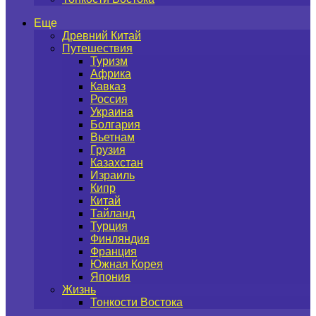
Еще
Древний Китай
Путешествия
Туризм
Африка
Кавказ
Россия
Украина
Болгария
Вьетнам
Грузия
Казахстан
Израиль
Кипр
Китай
Тайланд
Турция
Финляндия
Франция
Южная Корея
Япония
Жизнь
Тонкости Востока