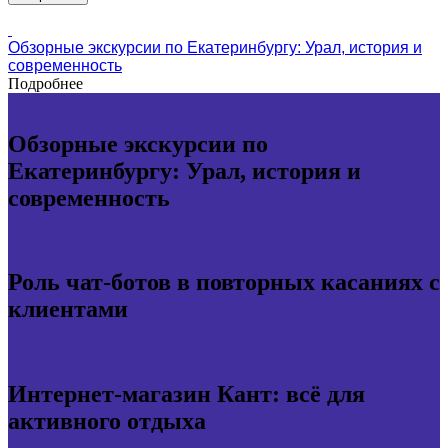
Обзорные экскурсии по Екатеринбургу: Урал, история и
современность
Подробнее
Обзорные экскурсии по
Екатеринбургу: Урал, история и
современность
Роль чат-ботов в повторных касаниях с
клиентами
Интернет-магазин Кант: всё для
активного отдыха