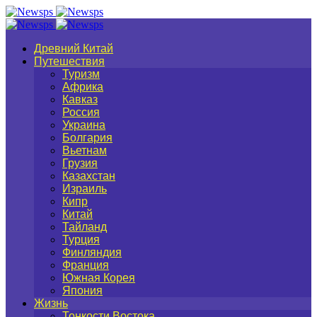
Древний Китай
Путешествия
Туризм
Африка
Кавказ
Россия
Украина
Болгария
Вьетнам
Грузия
Казахстан
Израиль
Кипр
Китай
Тайланд
Турция
Финляндия
Франция
Южная Корея
Япония
Жизнь
Тонкости Востока