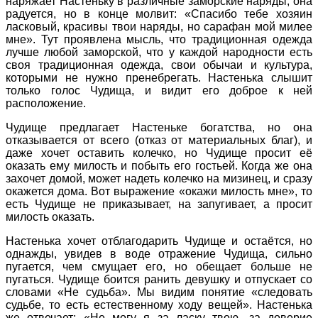
наряжает Настеньку в различные заморские наряды, она
радуется, но в конце молвит: «Спасибо тебе хозяин
ласковый, красивы твои наряды, но сарафан мой милее
мне». Тут проявлена мысль, что традиционная одежда
лучше любой заморской, что у каждой народности есть
своя традиционная одежда, свои обычаи и культура,
которыми не нужно пренебрегать. Настенька слышит
только голос Чудища, и видит его доброе к ней
расположение.
Чудище предлагает Настеньке богатства, но она
отказывается от всего (отказ от материальных благ), и
даже хочет оставить колечко, но Чудище просит её
оказать ему милость и побыть его гостьей. Когда же она
захочет домой, может надеть колечко на мизинец, и сразу
окажется дома. Вот выражение «окажи милость мне», то
есть Чудище не приказывает, на запугивает, а просит
милость оказать.
Настенька хочет отблагодарить Чудище и остаётся, но
однажды, увидев в воде отражение Чудища, сильно
пугается, чем смущает его, но обещает больше не
пугаться. Чудище боится ранить девушку и отпускает со
словами «Не судьба». Мы видим понятие «следовать
судьбе, то есть естественному ходу вещей». Настенька
же отвечает: «Не могу я за ласку твою, за доверие