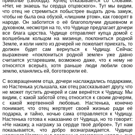
приволье (свобода). Купец отказывается со словами:
«Нет, не знаешь ты сердца отцовского». Тут мы видим,
что отец не стремиться побыстрее выдать дочь замуж,
чтобы не была она обузой, «лишним ртом», как говорят в
народе. Он заботится о её благополучии душевном и
духовном, несмотря на то, что Чудище предлагает дочери
все блага царства. Чудище отправляет купца домой с
волшебным кольцом на мизинце, поклониться родной
Земле, и коли никто из дочерей не пожелает приехать, то
должен будет сам вернуться к Чудищу. Сейчас
выражение «поклониться родной земле» уже давно
считается устаревшим, возможно даже, что к нему не
относятся всерьёз, хотя раньше люди любили свою
землю, кланялись ей, боготворили её.
С возвращением отца, дочери наслаждались подарками,
но Настенька услышала, как отец рассказывает другу, что
не может пустить дочерей и сам вернётся к Чудищу. Мы
видим, с какой заботой отец относится к своим дочерям,
с какой жертвенной любовью. Настенька, конечно
понимает, что отец жертвует своей жизнью ради её
подарка, и тайно, ночью сама отправляется к Чудищу.
Настенька готова к наказанию от Чудища, но то говорит:
«Не накажу, а награжу за сердце твоё доброе». Тут нам
показывается, что добро вознаграждается. Чудище