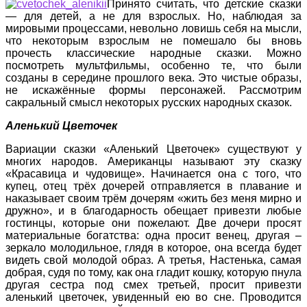
Принято считать, что детские сказки
— для детей, а не для взрослых. Но, наблюдая за
мировыми процессами, невольно ловишь себя на мысли,
что некоторым взрослым не помешало бы вновь
прочесть классические народные сказки. Можно
посмотреть мультфильмы, особенно те, что были
созданы в середине прошлого века. Это чистые образы,
не искажённые формы персонажей. Рассмотрим
сакральный смысл некоторых русских народных сказок.
Аленький Цветочек
Вариации сказки «Аленький Цветочек» существуют у
многих народов. Американцы называют эту сказку
«Красавица и чудовище». Начинается она с того, что
купец, отец трёх дочерей отправляется в плавание и
наказывает своим трём дочерям «жить без меня мирно и
дружно», и в благодарность обещает привезти любые
гостинцы, которые они пожелают. Две дочери просят
материальные богатства: одна просит венец, другая –
зеркало молодильное, глядя в которое, она всегда будет
видеть свой молодой образ. А третья, Настенька, самая
добрая, судя по тому, как она гладит кошку, которую пнула
другая сестра под смех третьей, просит привезти
аленький цветочек, увиденный ею во сне. Проводится