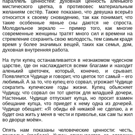
параллель ценностей: духовная ценность аленького
мистического цветка, в противовес материальным
желаниям сестёр. Также показано, что девушка всерьёз
относится к своему сновидению, так как понимает, что
такие особенные явные сны даются не спроста.
Молодильное зеркало — пример того, как многие
современные женщины тратят много сил и времени на
стремление сохранить свою молодость, тем самым крадя
время у более значимых вещей, таких как семья, дом,
духовная внутренняя работа.
На пути купец останавливается в незнакомом чудесном
царстве, где он наслаждается всеми благами и находит
аленький цветочек, который, конечно, и срывает.
Появляется Чудище и говорит, что цветок тот самый – его
любимый. А за то, что купец его сорвал, угрожает Чудище
сократить купеческие годы жизни. Купец объясняет
Чудищу, что сорвал он тот цветок для младшей дочери,
Настеньки. Чудище отпускает купца, но просит взамен
обещание купца, что приедет к нему одна из дочерей.
Чудище обещает: «Я обиды ей никакой не сделаю, а и
будет она жить у меня в чести и приволье, как сам ты жил
во дворце моём».
Опять нам показаны человеческие ценности: честь,