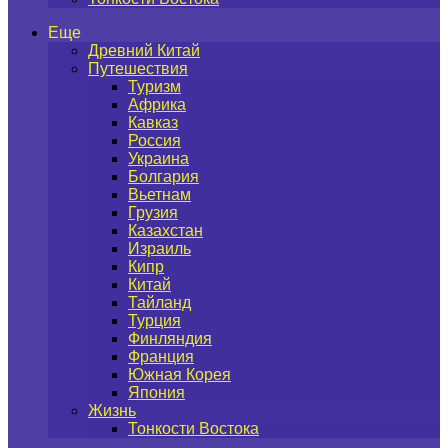
Еще
Древний Китай
Путешествия
Туризм
Африка
Кавказ
Россия
Украина
Болгария
Вьетнам
Грузия
Казахстан
Израиль
Кипр
Китай
Тайланд
Турция
Финляндия
Франция
Южная Корея
Япония
Жизнь
Тонкости Востока