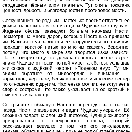
сердешное чёрным злом платить». Тут опять показана
ценность доброты и благодарности в противовес мести.
Соскучившись по родным, Настенька просит отпустить её
домой, навестить сестёр и отца, и Чудище её отпускает.
Жадные сёстры завидуют богатым нарядам Насти,
несмотря на много даров, которые Настенька привезла
им. Важная тема зависти и её разрушительного влияния
проходит красной нитью по многим сказкам. Вероятно,
потому, что много в мире зла творится из-за зависти.
Настя говорит отцу, что должна вернуться ровно в срок,
иначе Чудище от тоски по ней умрёт, а сёстры, услышав
эти слова, с издёвкой говорят: «Поделом ему». Тут мы
видим обратное от милосердия и внимания —
корыстное, чёрствое, бесчувственное мышление сестёр
по отношению к другим. Настенька молчит, не вступает в
спор с сёстрами, что также указывает на её кроткий и
смиренный характер.
Сёстры хотят обмануть Настю и переводят часы на час
назад. Настя опаздывает и видит Чудище умершим. Её
слезинка падает на аленький цветочек, Чудище оживает и
превращается в прекрасного принца, который
рассказывает девушке о том, что его заколдовала
ведьма, обратив в чудище, «пока не полюбит тебя краса-