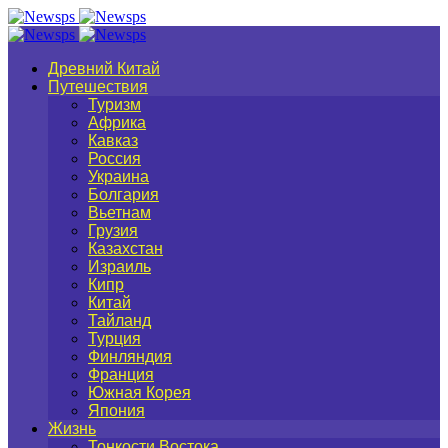
Древний Китай
Путешествия
Туризм
Африка
Кавказ
Россия
Украина
Болгария
Вьетнам
Грузия
Казахстан
Израиль
Кипр
Китай
Тайланд
Турция
Финляндия
Франция
Южная Корея
Япония
Жизнь
Тонкости Востока