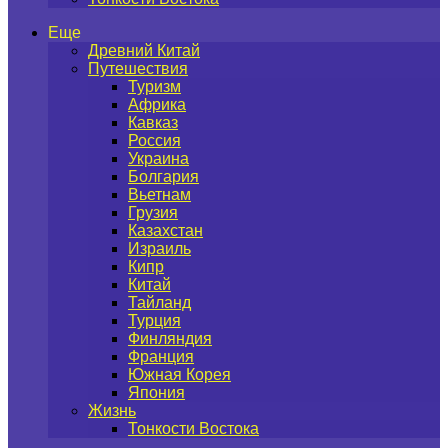
Еще
Древний Китай
Путешествия
Туризм
Африка
Кавказ
Россия
Украина
Болгария
Вьетнам
Грузия
Казахстан
Израиль
Кипр
Китай
Тайланд
Турция
Финляндия
Франция
Южная Корея
Япония
Жизнь
Тонкости Востока