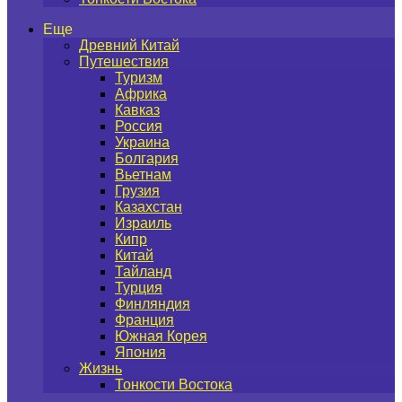
Еще
Древний Китай
Путешествия
Туризм
Африка
Кавказ
Россия
Украина
Болгария
Вьетнам
Грузия
Казахстан
Израиль
Кипр
Китай
Тайланд
Турция
Финляндия
Франция
Южная Корея
Япония
Жизнь
Тонкости Востока