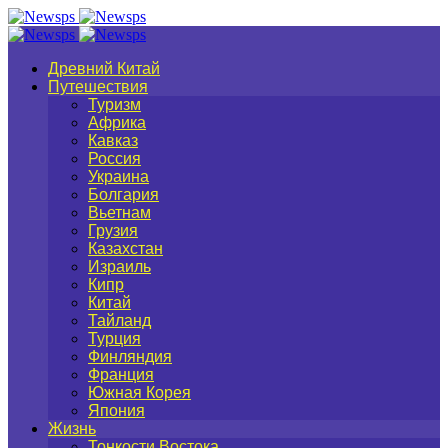
Древний Китай
Путешествия
Туризм
Африка
Кавказ
Россия
Украина
Болгария
Вьетнам
Грузия
Казахстан
Израиль
Кипр
Китай
Тайланд
Турция
Финляндия
Франция
Южная Корея
Япония
Жизнь
Тонкости Востока