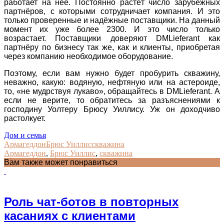
работает на неё. Постоянно растёт число зарубежных
партнёров, с которыми сотрудничает компания. И это
только проверенные и надёжные поставщики. На данный
момент их уже более 2300. И это число только
возрастает. Поставщики доверяют DMLieferant как
партнёру по бизнесу так же, как и клиенты, приобретая
через компанию необходимое оборудование.
Поэтому, если вам нужно будет пробурить скважину,
неважно, какую: водяную, нефтяную или на астероиде,
то, «не мудрствуя лукаво», обращайтесь в DMLieferant. А
если не верите, то обратитесь за разъяснениями к
господину Уолтеру Брюсу Уиллису. Уж он доходчиво
растолкует.
Дом и семья
Армагеддон
Брюс Уиллис
скважина
Армагеддон
,
Брюс Уиллис
,
скважина
Вам также может понравиться
Роль чат-ботов в повторных
касаниях с клиентами