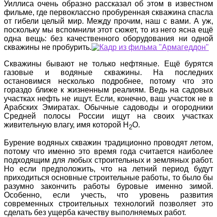
Уиллиса очень образно рассказал об этом в известном
фильме, где первоклассно пробуренная скважина спасла
от гибели целый мир. Между прочим, наш с вами. А уж,
поскольку мы вспомнили этот сюжет, то из него ясна ещё
одна вещь: без качественного оборудования ни одной
скважины не пробурить.
Скважины бывают не только нефтяные. Ещё бурятся
газовые и водяные скважины. На последних
остановимся несколько подробнее, потому что это
гораздо ближе к жизненным реалиям. Ведь на садовых
участках нефть не ищут. Если, конечно, ваш участок не в
Арабских Эмиратах. Обычные садоводы и огородники
Средней полосы России ищут на своих участках
живительную влагу, имя которой H
O.
2
Бурение водяных скважин традиционно проводят летом,
потому что именно это время года считается наиболее
подходящим для любых строительных и земляных работ.
Но если предположить, что на летний период будут
приходиться основные строительные работы, то было бы
разумно закончить работы буровые именно зимой.
Особенно, если учесть, что уровень развития
современных строительных технологий позволяет это
сделать без ущерба качеству выполняемых работ.