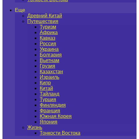
Еще
Древний Китай
Путешествия
Туризм
Африка
Кавказ
Россия
Украина
Болгария
Вьетнам
Грузия
Казахстан
Израиль
Кипр
Китай
Тайланд
Турция
Финляндия
Франция
Южная Корея
Япония
Жизнь
Тонкости Востока