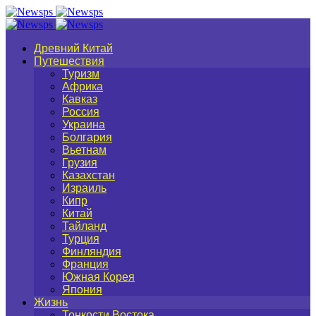
Древний Китай
Путешествия
Туризм
Африка
Кавказ
Россия
Украина
Болгария
Вьетнам
Грузия
Казахстан
Израиль
Кипр
Китай
Тайланд
Турция
Финляндия
Франция
Южная Корея
Япония
Жизнь
Тонкости Востока