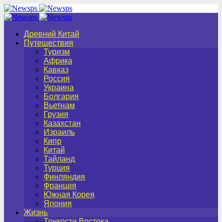
Древний Китай
Путешествия
Туризм
Африка
Кавказ
Россия
Украина
Болгария
Вьетнам
Грузия
Казахстан
Израиль
Кипр
Китай
Тайланд
Турция
Финляндия
Франция
Южная Корея
Япония
Жизнь
Тонкости Востока