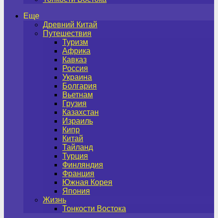
Еще
Древний Китай
Путешествия
Туризм
Африка
Кавказ
Россия
Украина
Болгария
Вьетнам
Грузия
Казахстан
Израиль
Кипр
Китай
Тайланд
Турция
Финляндия
Франция
Южная Корея
Япония
Жизнь
Тонкости Востока