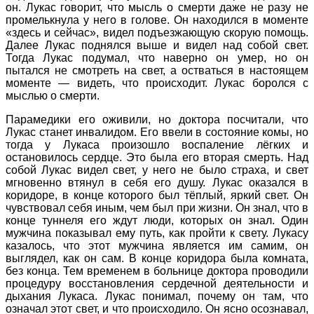
он. Лукас говорит, что мысль о смерти даже не разу не
промелькнула у него в голове. Он находился в моменте
«здесь и сейчас», видел подъезжающую скорую помощь.
Далее Лукас поднялся выше и видел над собой свет.
Тогда Лукас подумал, что наверно он умер, но он
пытался не смотреть на свет, а остваться в настоящем
моменте — видеть, что происходит. Лукас боролся с
мыслью о смерти.
Парамедики его оживили, но доктора посчитали, что
Лукас станет инвалидом. Его ввели в состояние комы, но
тогда у Лукаса произошло воспаление лёгких и
остановилось сердце. Это была его вторая смерть. Над
собой Лукас видел свет, у него не было страха, и свет
мгновенно втянул в себя его душу. Лукас оказался в
коридоре, в конце которого был тёплый, яркий свет. Он
чувствовал себя иным, чем был при жизни. Он знал, что в
конце туннеля его ждут люди, которых он знал. Один
мужчина показывал ему путь, как пройти к свету. Лукасу
казалось, что этот мужчина является им самим, он
выглядел, как он сам. В конце коридора была комната,
без конца. Тем временем в больнице доктора проводили
процедуру восстановления сердечной деятельности и
дыхания Лукаса. Лукас понимал, почему он там, что
означал этот свет, и что происходило. Он ясно осознавал,