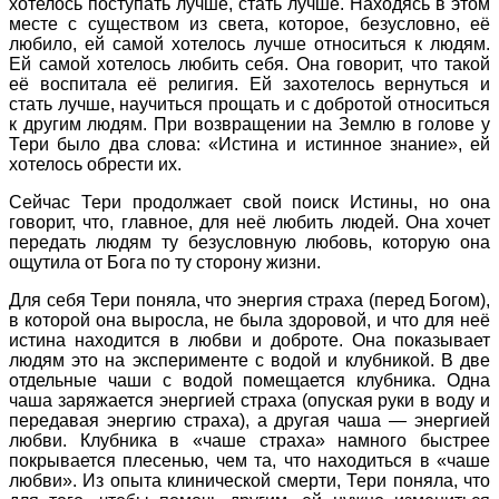
хотелось поступать лучше, стать лучше. Находясь в этом
месте с существом из света, которое, безусловно, её
любило, ей самой хотелось лучше относиться к людям.
Ей самой хотелось любить себя. Она говорит, что такой
её воспитала её религия. Ей захотелось вернуться и
стать лучше, научиться прощать и с добротой относиться
к другим людям. При возвращении на Землю в голове у
Тери было два слова: «Истина и истинное знание», ей
хотелось обрести их.
Сейчас Тери продолжает свой поиск Истины, но она
говорит, что, главное, для неё любить людей. Она хочет
передать людям ту безусловную любовь, которую она
ощутила от Бога по ту сторону жизни.
Для себя Тери поняла, что энергия страха (перед Богом),
в которой она выросла, не была здоровой, и что для неё
истина находится в любви и доброте. Она показывает
людям это на эксперименте с водой и клубникой. В две
отдельные чаши с водой помещается клубника. Одна
чаша заряжается энергией страха (опуская руки в воду и
передавая энергию страха), а другая чаша — энергией
любви. Клубника в «чаше страха» намного быстрее
покрывается плесенью, чем та, что находиться в «чаше
любви». Из опыта клинической смерти, Тери поняла, что