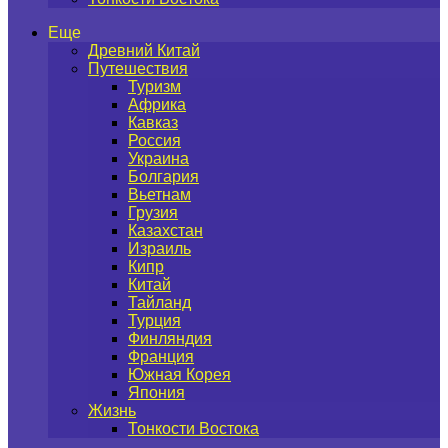
Еще
Древний Китай
Путешествия
Туризм
Африка
Кавказ
Россия
Украина
Болгария
Вьетнам
Грузия
Казахстан
Израиль
Кипр
Китай
Тайланд
Турция
Финляндия
Франция
Южная Корея
Япония
Жизнь
Тонкости Востока