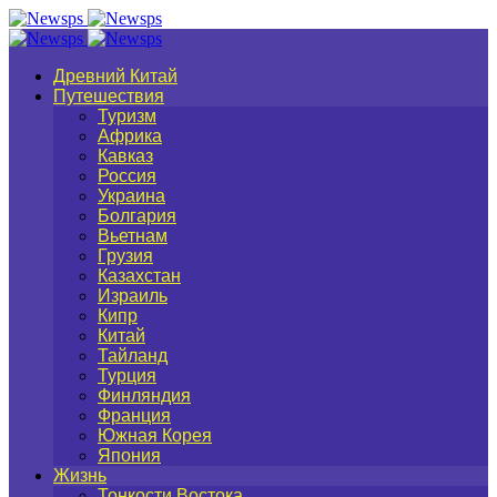
Древний Китай
Путешествия
Туризм
Африка
Кавказ
Россия
Украина
Болгария
Вьетнам
Грузия
Казахстан
Израиль
Кипр
Китай
Тайланд
Турция
Финляндия
Франция
Южная Корея
Япония
Жизнь
Тонкости Востока