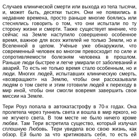
Случаев клинической смерти или выхода из тела тысячи,
и, может быть, десятки тысяч. Они не появились в
недавние времена, просто раньше многие боялись или
стеснялись говорить о том, что они испытали по ту
сторону жизни и смерти. Также существует мнение, что
сейчас на Земле наступило совершенно особенное
время, важное для всех жителей не только Земли, но и
Вселенной в целом. Учёные уже обнаружили, что
современный человек во многом превосходит по силе и
сопротивляемости болезням человека в прошлом.
Раньше люди быстрее и легче умирали от заболеваний и
аварий. То есть не только время стало особенным, но и
люди. Многих людей, испытавших клиническую смерть,
«возвращают» на Землю, чтобы они рассказывали
людям о том свете и этим готовили людей к переходу в
мир иной, чтобы они смогли вовремя завершить свои
миссии на Земле.
Тери Роуз попала в автокатастрофу в 70-х годах. Она
пролетела через туннель света и вошла в мир яркого, но
не жгучего света. В том месте не было ничего кроме
любви. Там Тери встретила существо, который излучал
сплошную Любовь. Тери увидела всю свою жизнь, как
обзор. Ей было за что критиковать себя, то есть ей