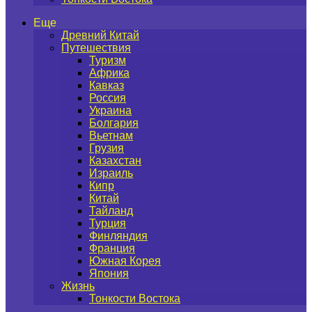
Еще
Древний Китай
Путешествия
Туризм
Африка
Кавказ
Россия
Украина
Болгария
Вьетнам
Грузия
Казахстан
Израиль
Кипр
Китай
Тайланд
Турция
Финляндия
Франция
Южная Корея
Япония
Жизнь
Тонкости Востока