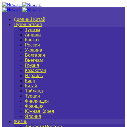
Древний Китай
Путешествия
Туризм
Африка
Кавказ
Россия
Украина
Болгария
Вьетнам
Грузия
Казахстан
Израиль
Кипр
Китай
Тайланд
Турция
Финляндия
Франция
Южная Корея
Япония
Жизнь
Тонкости Востока