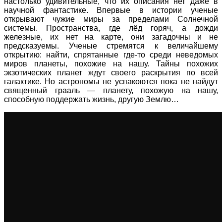
настолько удивительные, что их описания нет даже в
научной фантастике. Впервые в истории ученые
открывают чужие миры за пределами Солнечной
системы. Пространства, где лёд горяч, а дожди
железные, их нет на карте, они загадочны и не
предсказуемы. Ученые стремятся к величайшему
открытию: найти, спрятанные где-то среди неведомых
миров планеты, похожие на нашу. Тайны похожих
экзотических планет ждут своего раскрытия по всей
галактике. Но астрономы не успакоются пока не найдут
священный грааль — планету, похожую на нашу,
способную поддержать жизнь, другую Землю…