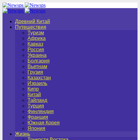
Древний Китай
Путешествия
Туризм
Африка
Кавказ
Россия
Украина
Болгария
Вьетнам
Грузия
Казахстан
Израиль
Кипр
Китай
Тайланд
Турция
Финляндия
Франция
Южная Корея
Япония
Жизнь
Тонкости Востока