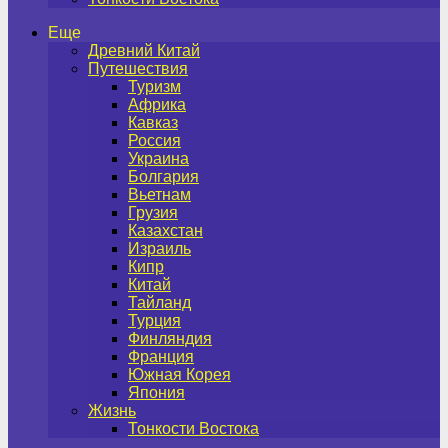
Еще
Древний Китай
Путешествия
Туризм
Африка
Кавказ
Россия
Украина
Болгария
Вьетнам
Грузия
Казахстан
Израиль
Кипр
Китай
Тайланд
Турция
Финляндия
Франция
Южная Корея
Япония
Жизнь
Тонкости Востока