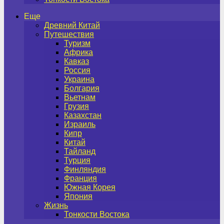
Еще
Древний Китай
Путешествия
Туризм
Африка
Кавказ
Россия
Украина
Болгария
Вьетнам
Грузия
Казахстан
Израиль
Кипр
Китай
Тайланд
Турция
Финляндия
Франция
Южная Корея
Япония
Жизнь
Тонкости Востока