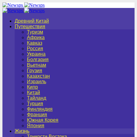
Древний Китай
Путешествия
Туризм
Африка
Кавказ
Россия
Украина
Болгария
Вьетнам
Грузия
Казахстан
Израиль
Кипр
Китай
Тайланд
Турция
Финляндия
Франция
Южная Корея
Япония
Жизнь
Тонкости Востока