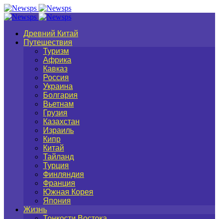
Древний Китай
Путешествия
Туризм
Африка
Кавказ
Россия
Украина
Болгария
Вьетнам
Грузия
Казахстан
Израиль
Кипр
Китай
Тайланд
Турция
Финляндия
Франция
Южная Корея
Япония
Жизнь
Тонкости Востока