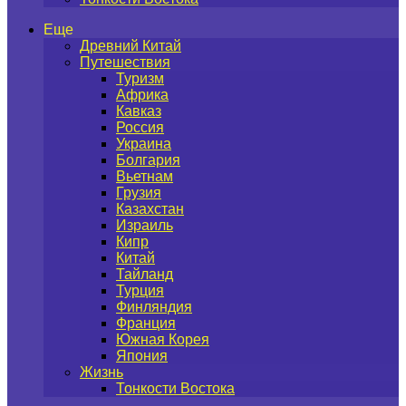
Еще
Древний Китай
Путешествия
Туризм
Африка
Кавказ
Россия
Украина
Болгария
Вьетнам
Грузия
Казахстан
Израиль
Кипр
Китай
Тайланд
Турция
Финляндия
Франция
Южная Корея
Япония
Жизнь
Тонкости Востока