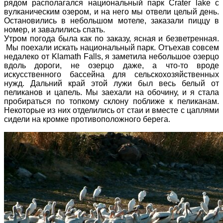
рядом располагался национальный парк Crater lake с
вулканическим озером, и на него мы отвели целый день.
Остановились в небольшом мотеле, заказали пиццу в
номер, и завалились спать.
Утром погода была как по заказу, ясная и безветренная.
Мы поехали искать национальный парк. Отъехав совсем
недалеко от Klamath Falls, я заметила небольшое озерцо
вдоль дороги, не озерцо даже, а что-то вроде
искусственного бассейна для сельскохозяйственных
нужд. Дальний край этой лужи был весь белый от
пеликанов и цапель. Мы заехали на обочину, и я стала
пробираться по топкому склону поближе к пеликанам.
Некоторые из них отделились от стаи и вместе с цаплями
сидели на кромке противоположного берега.