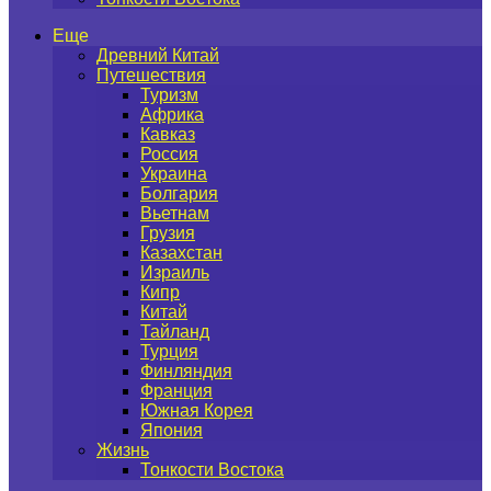
Еще
Древний Китай
Путешествия
Туризм
Африка
Кавказ
Россия
Украина
Болгария
Вьетнам
Грузия
Казахстан
Израиль
Кипр
Китай
Тайланд
Турция
Финляндия
Франция
Южная Корея
Япония
Жизнь
Тонкости Востока