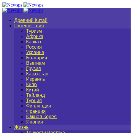
Древний Китай
Путешествия
Туризм
Африка
Кавказ
Россия
Украина
Болгария
Вьетнам
Грузия
Казахстан
Израиль
Кипр
Китай
Тайланд
Турция
Финляндия
Франция
Южная Корея
Япония
Жизнь
Тонкости Востока