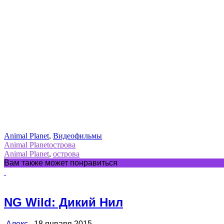
Animal Planet
,
Видеофильмы
Animal Planet
острова
Animal Planet
,
острова
Вам также может понравиться
NG Wild: Дикий Нил
Алекс
18 января 2015