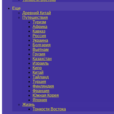
Еще
Древний Китай
Путешествия
Туризм
Африка
Кавказ
Россия
Украина
Болгария
Вьетнам
Грузия
Казахстан
Израиль
Кипр
Китай
Тайланд
Турция
Финляндия
Франция
Южная Корея
Япония
Жизнь
Тонкости Востока