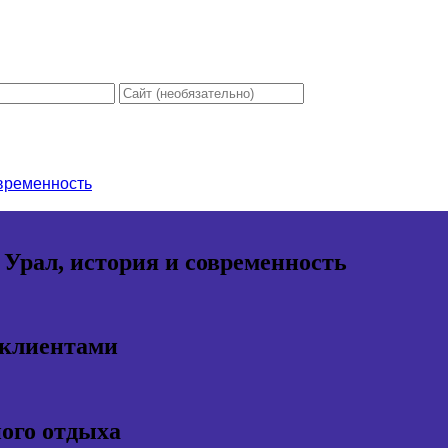
овременность
 Урал, история и современность
 клиентами
ного отдыха