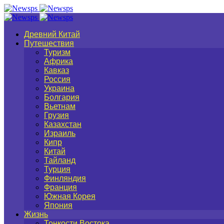
Древний Китай
Путешествия
Туризм
Африка
Кавказ
Россия
Украина
Болгария
Вьетнам
Грузия
Казахстан
Израиль
Кипр
Китай
Тайланд
Турция
Финляндия
Франция
Южная Корея
Япония
Жизнь
Тонкости Востока