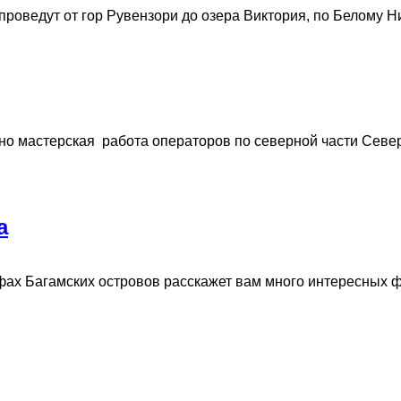
ведут от гор Рувензори до озера Виктория, по Белому Нилу,
но мастерская работа операторов по северной части Севе
а
х Багамских островов расскажет вам много интересных фак