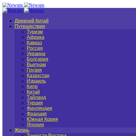
Древний Китай
Путешествия
Туризм
Африка
Кавказ
Россия
Украина
Болгария
Вьетнам
Грузия
Казахстан
Израиль
Кипр
Китай
Тайланд
Турция
Финляндия
Франция
Южная Корея
Япония
Жизнь
Тонкости Востока