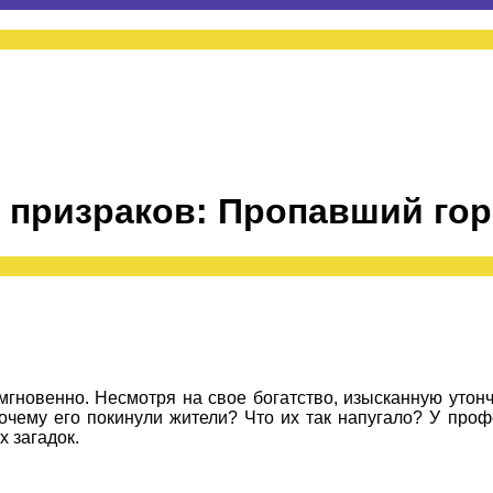
ы призраков: Пропавший го
мгновенно. Несмотря на свое богатство, изысканную утон
очему его покинули жители? Что их так напугало? У про
 загадок.