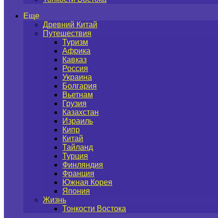
Еще
Древний Китай
Путешествия
Туризм
Африка
Кавказ
Россия
Украина
Болгария
Вьетнам
Грузия
Казахстан
Израиль
Кипр
Китай
Тайланд
Турция
Финляндия
Франция
Южная Корея
Япония
Жизнь
Тонкости Востока