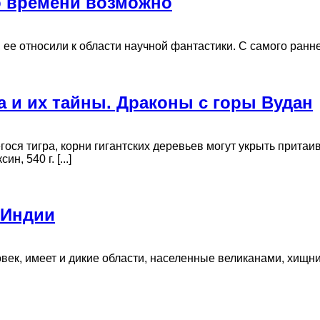
во времени возможно
е относили к области научной фантастики. С самого раннег
ра и их тайны. Драконы с горы Вудан
ся тигра, корни гигантских деревьев могут укрыть притаи
...]
 Индии
ек, имеет и дикие области, населенные великанами, хищн