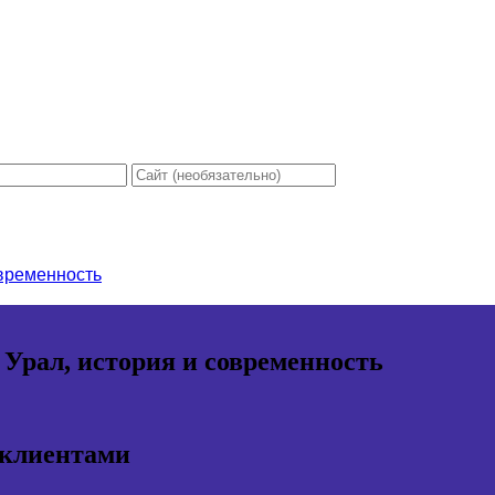
овременность
 Урал, история и современность
 клиентами