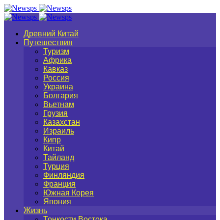
Древний Китай
Путешествия
Туризм
Африка
Кавказ
Россия
Украина
Болгария
Вьетнам
Грузия
Казахстан
Израиль
Кипр
Китай
Тайланд
Турция
Финляндия
Франция
Южная Корея
Япония
Жизнь
Тонкости Востока