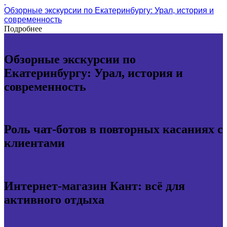
Обзорные экскурсии по Екатеринбургу: Урал, история и
современность
Подробнее
Обзорные экскурсии по
Екатеринбургу: Урал, история и
современность
Роль чат-ботов в повторных касаниях с
клиентами
Интернет-магазин Кант: всё для
активного отдыха