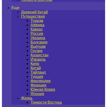
Еще
Древний Китай
Путешествия
Туризм
Африка
Кавказ
Россия
Украина
Болгария
Вьетнам
Грузия
Казахстан
Израиль
Кипр
Китай
Тайланд
Турция
Финляндия
Франция
Южная Корея
Япония
Жизнь
Тонкости Востока