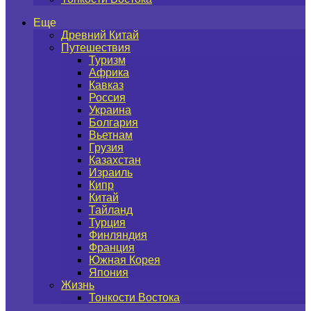
Еще
Древний Китай
Путешествия
Туризм
Африка
Кавказ
Россия
Украина
Болгария
Вьетнам
Грузия
Казахстан
Израиль
Кипр
Китай
Тайланд
Турция
Финляндия
Франция
Южная Корея
Япония
Жизнь
Тонкости Востока