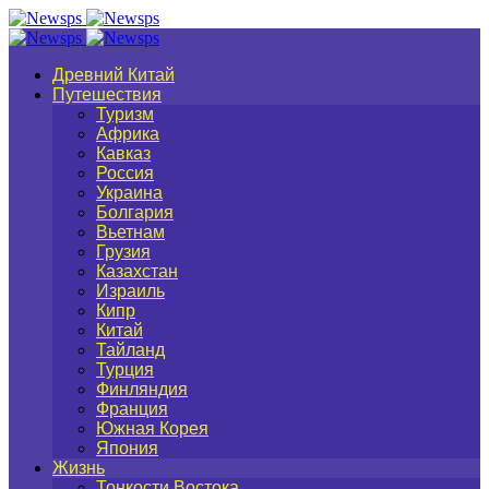
Древний Китай
Путешествия
Туризм
Африка
Кавказ
Россия
Украина
Болгария
Вьетнам
Грузия
Казахстан
Израиль
Кипр
Китай
Тайланд
Турция
Финляндия
Франция
Южная Корея
Япония
Жизнь
Тонкости Востока