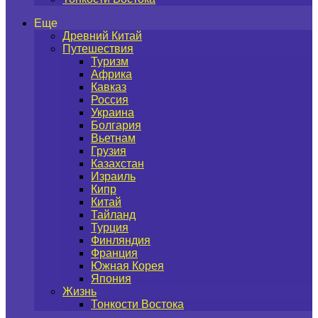
Еще
Древний Китай
Путешествия
Туризм
Африка
Кавказ
Россия
Украина
Болгария
Вьетнам
Грузия
Казахстан
Израиль
Кипр
Китай
Тайланд
Турция
Финляндия
Франция
Южная Корея
Япония
Жизнь
Тонкости Востока