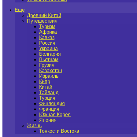
Еще
Древний Китай
Путешествия
Туризм
Африка
Кавказ
Россия
Украина
Болгария
Вьетнам
Грузия
Казахстан
Израиль
Кипр
Китай
Тайланд
Турция
Финляндия
Франция
Южная Корея
Япония
Жизнь
Тонкости Востока