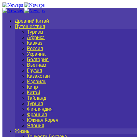
Древний Китай
Путешествия
Туризм
Африка
Кавказ
Россия
Украина
Болгария
Вьетнам
Грузия
Казахстан
Израиль
Кипр
Китай
Тайланд
Турция
Финляндия
Франция
Южная Корея
Япония
Жизнь
Тонкости Востока