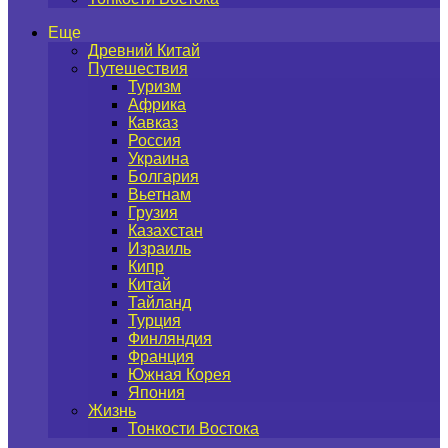
Еще
Древний Китай
Путешествия
Туризм
Африка
Кавказ
Россия
Украина
Болгария
Вьетнам
Грузия
Казахстан
Израиль
Кипр
Китай
Тайланд
Турция
Финляндия
Франция
Южная Корея
Япония
Жизнь
Тонкости Востока