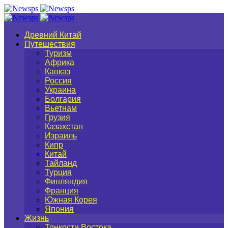
Древний Китай
Путешествия
Туризм
Африка
Кавказ
Россия
Украина
Болгария
Вьетнам
Грузия
Казахстан
Израиль
Кипр
Китай
Тайланд
Турция
Финляндия
Франция
Южная Корея
Япония
Жизнь
Тонкости Востока