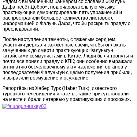
Рядом с вывешенным баннером со словами «Фалунь
Дафа несёт Добро», под очаровательную музыку,
практикующие демонстрировали пять упражнений и
распространили большое количество листовок с
информацией о Фалунь Дафа, чтобы раскрыть правду о
преследовании.
После наступления темноты, с тяжелым сердцем,
участники держали зажженные свечи, чтобы оплакать
замученных до смерти практикующих Фалуньгун
китайскими коммунистами в Китае. Люди были тронуты и
почти все поняли правду о КПК; они особенно выражали
антипатию бесчеловечному акту извлечения органов у
последователей Фалуньгун с целью получения прибыли,
и выразили возмущение и осуждение.
Репортёры из Хабер Турк (Haber Turk), известного
турецкого телевидения и газеты, также присутствовали
на месте и брали интервью у практикующих и прохожих.