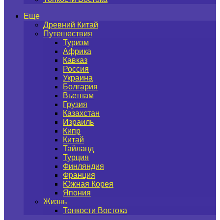
Еще
Древний Китай
Путешествия
Туризм
Африка
Кавказ
Россия
Украина
Болгария
Вьетнам
Грузия
Казахстан
Израиль
Кипр
Китай
Тайланд
Турция
Финляндия
Франция
Южная Корея
Япония
Жизнь
Тонкости Востока