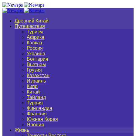
Древний Китай
Путешествия
Туризм
Африка
Кавказ
Россия
Украина
Болгария
Вьетнам
Грузия
Казахстан
Израиль
Кипр
Китай
Тайланд
Турция
Финляндия
Франция
Южная Корея
Япония
Жизнь
Тонкости Востока