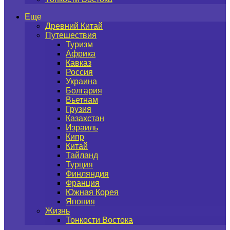
Еще
Древний Китай
Путешествия
Туризм
Африка
Кавказ
Россия
Украина
Болгария
Вьетнам
Грузия
Казахстан
Израиль
Кипр
Китай
Тайланд
Турция
Финляндия
Франция
Южная Корея
Япония
Жизнь
Тонкости Востока