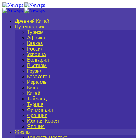
Древний Китай
Путешествия
Туризм
Африка
Кавказ
Россия
Украина
Болгария
Вьетнам
Грузия
Казахстан
Израиль
Кипр
Китай
Тайланд
Турция
Финляндия
Франция
Южная Корея
Япония
Жизнь
Тонкости Востока