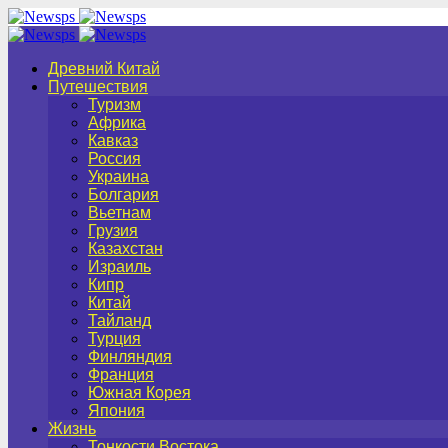
Древний Китай
Путешествия
Туризм
Африка
Кавказ
Россия
Украина
Болгария
Вьетнам
Грузия
Казахстан
Израиль
Кипр
Китай
Тайланд
Турция
Финляндия
Франция
Южная Корея
Япония
Жизнь
Тонкости Востока