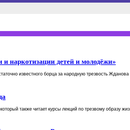
и и наркотизации детей и молодёжи»
чно известного борца за народную трезвость Жданова В.Г. 
да
торый также читает курсы лекций по трезвому образу жизни