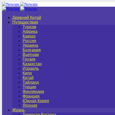
Древний Китай
Путешествия
Туризм
Африка
Кавказ
Россия
Украина
Болгария
Вьетнам
Грузия
Казахстан
Израиль
Кипр
Китай
Тайланд
Турция
Финляндия
Франция
Южная Корея
Япония
Жизнь
Тонкости Востока