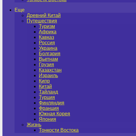
Еще
Древний Китай
Путешествия
Туризм
Африка
Кавказ
Россия
Украина
Болгария
Вьетнам
Грузия
Казахстан
Израиль
Кипр
Китай
Тайланд
Турция
Финляндия
Франция
Южная Корея
Япония
Жизнь
Тонкости Востока