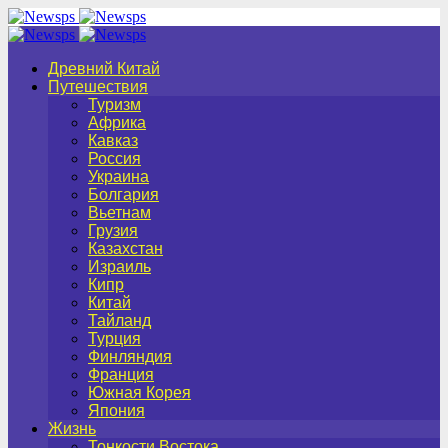
Древний Китай
Путешествия
Туризм
Африка
Кавказ
Россия
Украина
Болгария
Вьетнам
Грузия
Казахстан
Израиль
Кипр
Китай
Тайланд
Турция
Финляндия
Франция
Южная Корея
Япония
Жизнь
Тонкости Востока