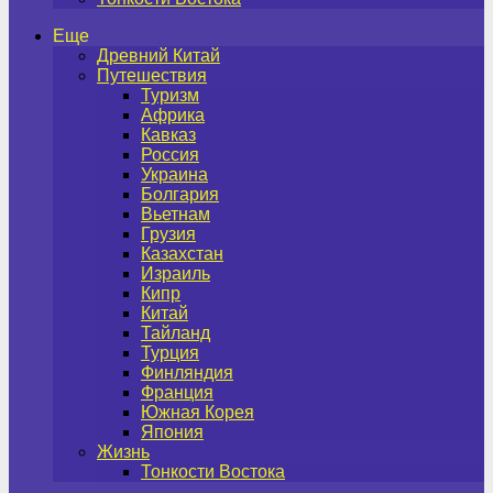
Еще
Древний Китай
Путешествия
Туризм
Африка
Кавказ
Россия
Украина
Болгария
Вьетнам
Грузия
Казахстан
Израиль
Кипр
Китай
Тайланд
Турция
Финляндия
Франция
Южная Корея
Япония
Жизнь
Тонкости Востока