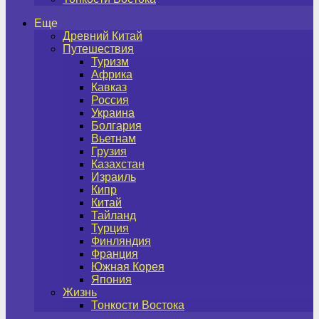
Еще
Древний Китай
Путешествия
Туризм
Африка
Кавказ
Россия
Украина
Болгария
Вьетнам
Грузия
Казахстан
Израиль
Кипр
Китай
Тайланд
Турция
Финляндия
Франция
Южная Корея
Япония
Жизнь
Тонкости Востока