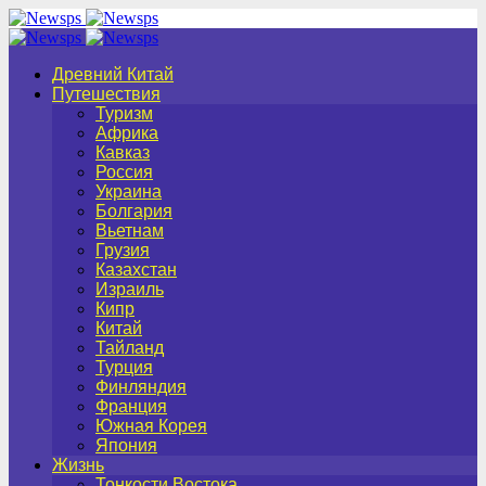
Древний Китай
Путешествия
Туризм
Африка
Кавказ
Россия
Украина
Болгария
Вьетнам
Грузия
Казахстан
Израиль
Кипр
Китай
Тайланд
Турция
Финляндия
Франция
Южная Корея
Япония
Жизнь
Тонкости Востока