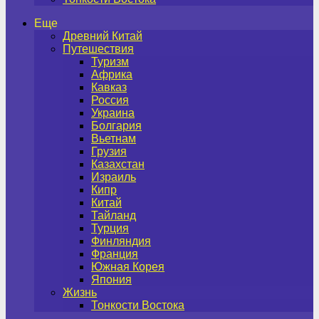
Еще
Древний Китай
Путешествия
Туризм
Африка
Кавказ
Россия
Украина
Болгария
Вьетнам
Грузия
Казахстан
Израиль
Кипр
Китай
Тайланд
Турция
Финляндия
Франция
Южная Корея
Япония
Жизнь
Тонкости Востока