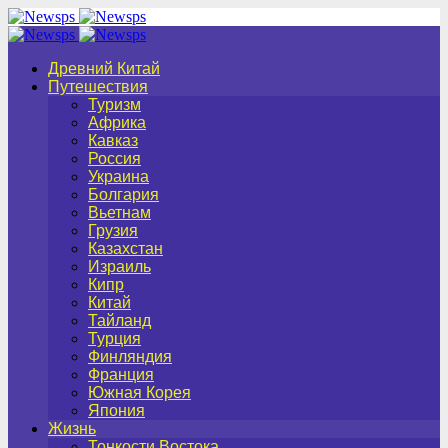
Древний Китай
Путешествия
Туризм
Африка
Кавказ
Россия
Украина
Болгария
Вьетнам
Грузия
Казахстан
Израиль
Кипр
Китай
Тайланд
Турция
Финляндия
Франция
Южная Корея
Япония
Жизнь
Тонкости Востока