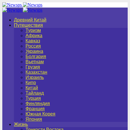
Древний Китай
Путешествия
Туризм
Африка
Кавказ
Россия
Украина
Болгария
Вьетнам
Грузия
Казахстан
Израиль
Кипр
Китай
Тайланд
Турция
Финляндия
Франция
Южная Корея
Япония
Жизнь
Тонкости Востока