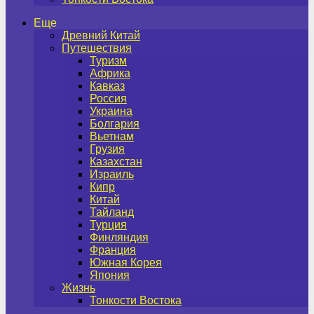
Еще
Древний Китай
Путешествия
Туризм
Африка
Кавказ
Россия
Украина
Болгария
Вьетнам
Грузия
Казахстан
Израиль
Кипр
Китай
Тайланд
Турция
Финляндия
Франция
Южная Корея
Япония
Жизнь
Тонкости Востока