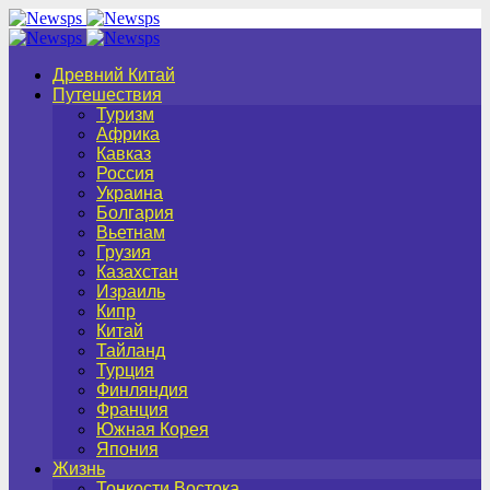
Древний Китай
Путешествия
Туризм
Африка
Кавказ
Россия
Украина
Болгария
Вьетнам
Грузия
Казахстан
Израиль
Кипр
Китай
Тайланд
Турция
Финляндия
Франция
Южная Корея
Япония
Жизнь
Тонкости Востока