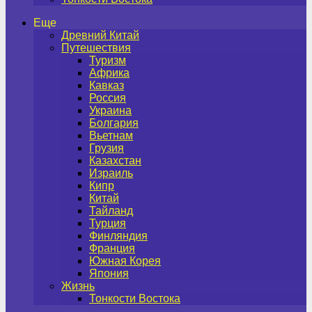
Еще
Древний Китай
Путешествия
Туризм
Африка
Кавказ
Россия
Украина
Болгария
Вьетнам
Грузия
Казахстан
Израиль
Кипр
Китай
Тайланд
Турция
Финляндия
Франция
Южная Корея
Япония
Жизнь
Тонкости Востока