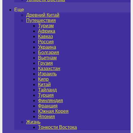
Еще
Древний Китай
Путешествия
Туризм
Африка
Кавказ
Россия
Украина
Болгария
Вьетнам
Грузия
Казахстан
Израиль
Кипр
Китай
Тайланд
Турция
Финляндия
Франция
Южная Корея
Япония
Жизнь
Тонкости Востока