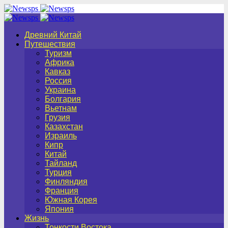
Древний Китай
Путешествия
Туризм
Африка
Кавказ
Россия
Украина
Болгария
Вьетнам
Грузия
Казахстан
Израиль
Кипр
Китай
Тайланд
Турция
Финляндия
Франция
Южная Корея
Япония
Жизнь
Тонкости Востока