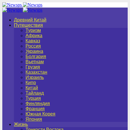
Древний Китай
Путешествия
Туризм
Африка
Кавказ
Россия
Украина
Болгария
Вьетнам
Грузия
Казахстан
Израиль
Кипр
Китай
Тайланд
Турция
Финляндия
Франция
Южная Корея
Япония
Жизнь
Тонкости Востока