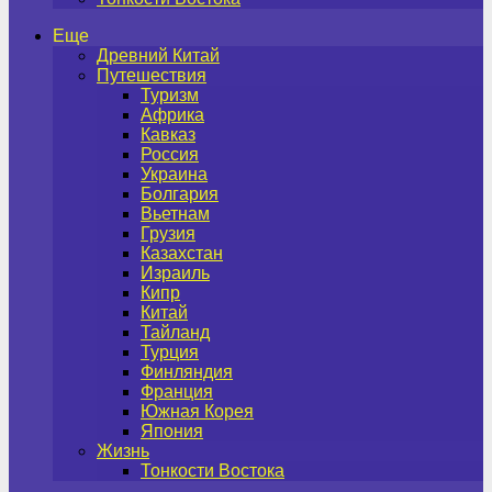
Еще
Древний Китай
Путешествия
Туризм
Африка
Кавказ
Россия
Украина
Болгария
Вьетнам
Грузия
Казахстан
Израиль
Кипр
Китай
Тайланд
Турция
Финляндия
Франция
Южная Корея
Япония
Жизнь
Тонкости Востока