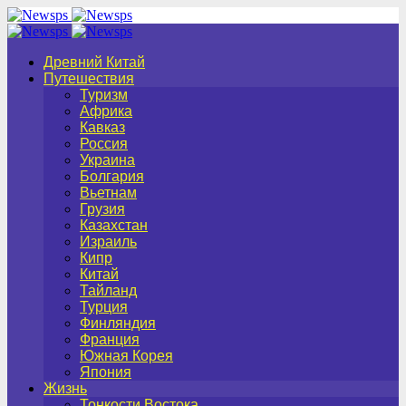
Древний Китай
Путешествия
Туризм
Африка
Кавказ
Россия
Украина
Болгария
Вьетнам
Грузия
Казахстан
Израиль
Кипр
Китай
Тайланд
Турция
Финляндия
Франция
Южная Корея
Япония
Жизнь
Тонкости Востока