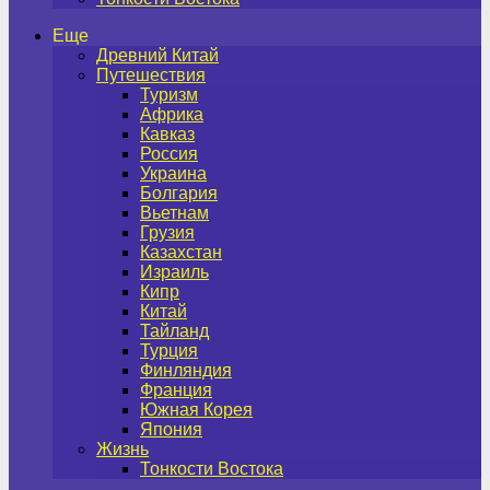
Еще
Древний Китай
Путешествия
Туризм
Африка
Кавказ
Россия
Украина
Болгария
Вьетнам
Грузия
Казахстан
Израиль
Кипр
Китай
Тайланд
Турция
Финляндия
Франция
Южная Корея
Япония
Жизнь
Тонкости Востока