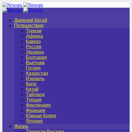
Древний Китай
Путешествия
Туризм
Африка
Кавказ
Россия
Украина
Болгария
Вьетнам
Грузия
Казахстан
Израиль
Кипр
Китай
Тайланд
Турция
Финляндия
Франция
Южная Корея
Япония
Жизнь
Тонкости Востока