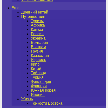
Еще
Древний Китай
Путешествия
Туризм
Африка
Кавказ
Россия
Украина
Болгария
Вьетнам
Грузия
Казахстан
Израиль
Кипр
Китай
Тайланд
Турция
Финляндия
Франция
Южная Корея
Япония
Жизнь
Тонкости Востока